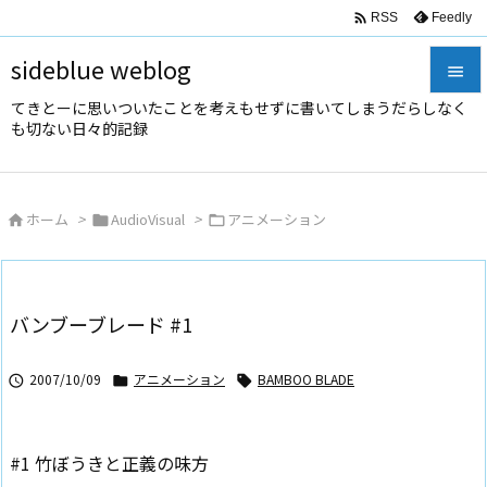

Feedly
RSS
sideblue weblog

てきとーに思いついたことを考えもせずに書いてしまうだらしなく

も切ない日々的記録
メニュ

サイド
ホーム
>
AudioVisual
>
アニメーション




前へ

次へ
バンブーブレード #1

検索
2007/10/09
アニメーション
BAMBOO BLADE



#1 竹ぼうきと正義の味方