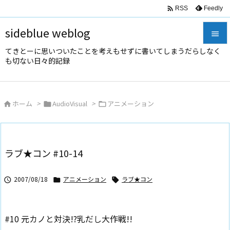

Feedly
RSS
sideblue weblog

てきとーに思いついたことを考えもせずに書いてしまうだらしなく

も切ない日々的記録
メニュ

サイド
ホーム
>
AudioVisual
>
アニメーション




前へ

次へ
ラブ★コン #10-14

検索
2007/08/18
アニメーション
ラブ★コン



#10 元カノと対決!?乳だし大作戦!!