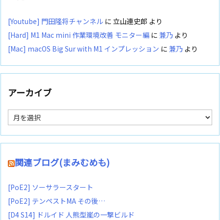
[Youtube] 門田隆将チャンネル
に
立山連史郎
より
[Hard] M1 Mac mini 作業環境改善 モニター編
に
兼乃
より
[Mac] macOS Big Sur with M1 インプレッション
に
兼乃
より
アーカイブ
ア
ー
カ
イ
ブ
関連ブログ(まみむめも)
[PoE2] ソーサラースタート
[PoE2] テンペストMA その後…
[D4 S14] ドルイド 人熊型嵐の一撃ビルド