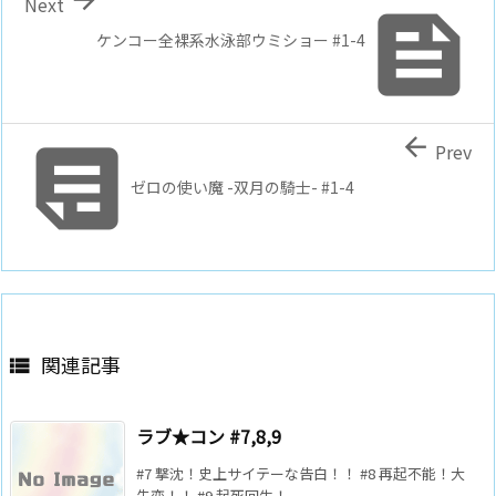
Next

ケンコー全裸系水泳部ウミショー #1-4


Prev
ゼロの使い魔 -双月の騎士- #1-4
関連記事

ラブ★コン #7,8,9
#7 撃沈！史上サイテーな告白！！ #8 再起不能！大
失恋！！ #9 起死回生！ ...