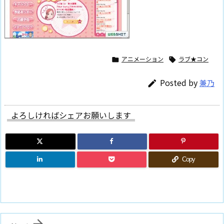
アニメーション
ラブ★コン


Posted by
兼乃

よろしければシェアお願いします
Copy
