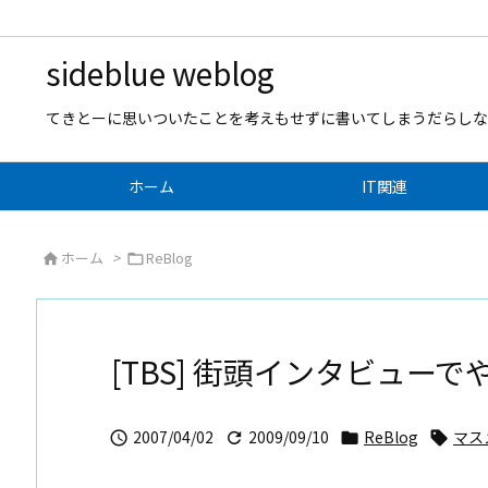
sideblue weblog
てきとーに思いついたことを考えもせずに書いてしまうだらしな
ホーム
IT関連
ホーム
>
ReBlog


[TBS] 街頭インタビュー
2007/04/02
2009/09/10
ReBlog
マス



