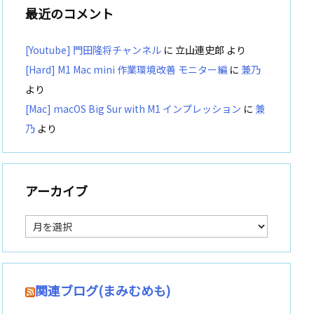
最近のコメント
[Youtube] 門田隆将チャンネル
に
立山連史郎
より
[Hard] M1 Mac mini 作業環境改善 モニター編
に
兼乃
より
[Mac] macOS Big Sur with M1 インプレッション
に
兼
乃
より
アーカイブ
ア
ー
カ
イ
ブ
関連ブログ(まみむめも)