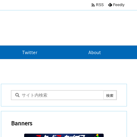

Feedly
RSS
Twitter
About
Banners