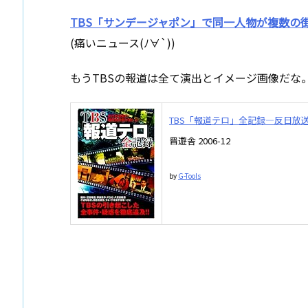
TBS「サンデージャポン」で同一人物が複数の
(痛いニュース(ﾉ∀`))
もうTBSの報道は全て演出とイメージ画像だな
TBS「報道テロ」全記録―反日放
晋遊舎 2006-12
by
G-Tools