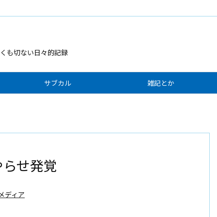
くも切ない日々的記録
サブカル
雑記とか
でやらせ発覚
メディア