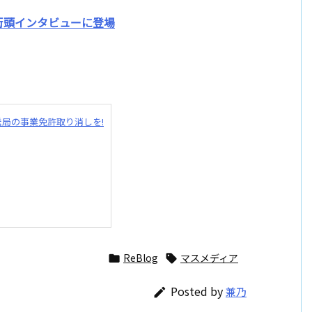
街頭インタビューに登場
。
送局の事業免許取り消しを!
ReBlog
マスメディア


Posted by
兼乃
