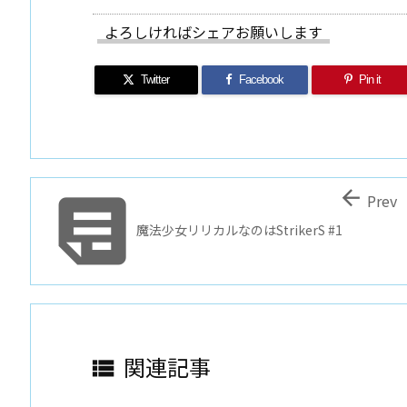
よろしければシェアお願いします
Twitter
Facebook
Pin it


Prev
魔法少女リリカルなのはStrikerS #1
関連記事
