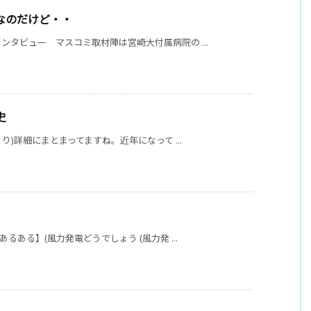
事なのだけど・・
タビュー マスコミ取材陣は宮崎大付属病院の ...
史
り)詳細にまとまってますね。近年になって ...
るある】(風力発電どうでしょう (風力発 ...