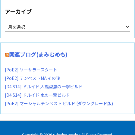
アーカイブ
ア
ー
カ
イ
ブ
関連ブログ(まみむめも)
[PoE2] ソーサラースタート
[PoE2] テンペストMA その後…
[D4 S14] ドルイド 人熊型嵐の一撃ビルド
[D4 S14] ドルイド 嵐の一撃ビルド
[PoE2] マーシャルテンペスト ビルド (ダウングレード版)
Copyright ©
2026
sideblue weblog
All Rights Reserved.