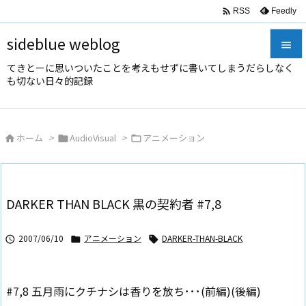

Feedly
RSS
sideblue weblog

てきとーに思いついたことを考えもせずに書いてしまうだらしなく

も切ない日々的記録
メニュ

サイド
ホーム
>
AudioVisual
>
アニメーション




前へ

次へ
DARKER THAN BLACK 黒の契約者 #7,8

検索
2007/06/10
アニメーション
DARKER-THAN-BLACK



#7,8 五月雨にクチナシは香りを放ち･･･(前編)(後編)