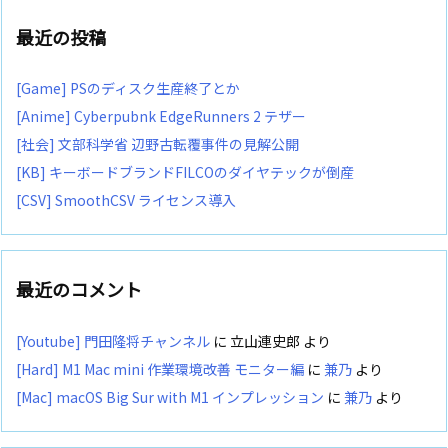
最近の投稿
[Game] PSのディスク生産終了とか
[Anime] Cyberpubnk EdgeRunners 2 テザー
[社会] 文部科学省 辺野古転覆事件の見解公開
[KB] キーボードブランドFILCOのダイヤテックが倒産
[CSV] SmoothCSV ライセンス導入
最近のコメント
[Youtube] 門田隆将チャンネル
に
立山連史郎
より
[Hard] M1 Mac mini 作業環境改善 モニター編
に
兼乃
より
[Mac] macOS Big Sur with M1 インプレッション
に
兼乃
より