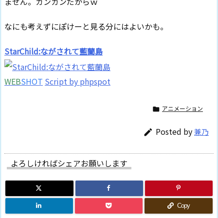
ません。ガンガンだからｗ
なにも考えずにぽけーと見る分にはよいかも。
StarChild:ながされて藍蘭島
WEB
SHOT
Script by phpspot
アニメーション

Posted by
兼乃

よろしければシェアお願いします
Copy