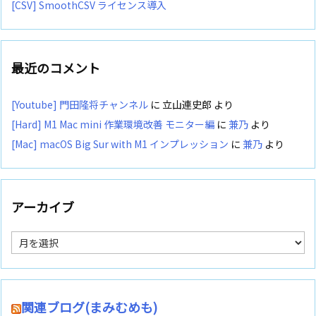
[CSV] SmoothCSV ライセンス導入
最近のコメント
[Youtube] 門田隆将チャンネル
に
立山連史郎
より
[Hard] M1 Mac mini 作業環境改善 モニター編
に
兼乃
より
[Mac] macOS Big Sur with M1 インプレッション
に
兼乃
より
アーカイブ
ア
ー
カ
イ
ブ
関連ブログ(まみむめも)