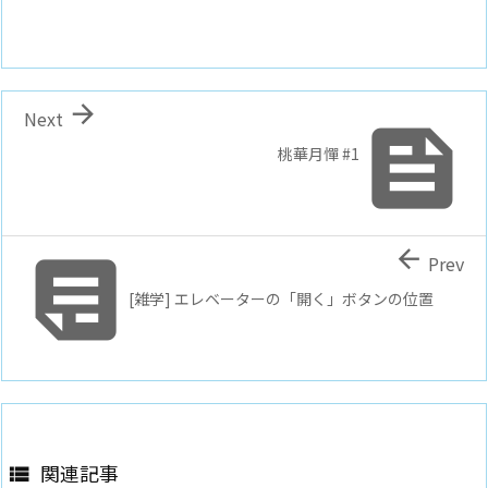

Next

桃華月憚 #1


Prev
[雑学] エレベーターの「開く」ボタンの位置
関連記事
