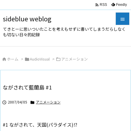

Feedly
RSS
sideblue weblog

てきとーに思いついたことを考えもせずに書いてしまうだらしなく

も切ない日々的記録
メニュ

サイド
ホーム
>
AudioVisual
>
アニメーション




前へ

次へ
ながされて藍蘭島 #1

検索
2007/04/05
アニメーション


#1 ながされて、天国(パラダイス)!?