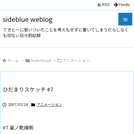

Feedly
RSS
sideblue weblog

てきとーに思いついたことを考えもせずに書いてしまうだらしなく

も切ない日々的記録
メニュ

サイド
ホーム
>
AudioVisual
>
アニメーション




前へ

次へ
ひだまりスケッチ #7

検索
2007/02/24
アニメーション


#7 嵐ノ乾燥剤