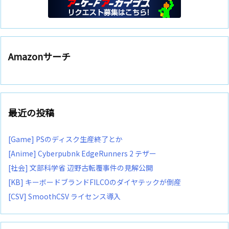
Amazonサーチ
最近の投稿
[Game] PSのディスク生産終了とか
[Anime] Cyberpubnk EdgeRunners 2 テザー
[社会] 文部科学省 辺野古転覆事件の見解公開
[KB] キーボードブランドFILCOのダイヤテックが倒産
[CSV] SmoothCSV ライセンス導入