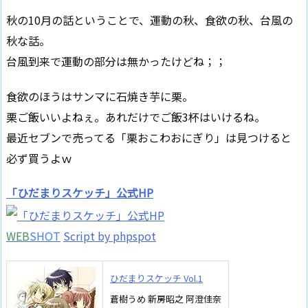
秋の10月の話ということで、運動の秋、食欲の秋、台風の
秋な話。
台風到来で運動の部分は無かったけどね；；
食欲のほうはサンマに石焼き芋に栗。
栗ご飯いいよねぇ。あれだけでご飯3杯はいけるね。
最近セブンで売ってる「栗おこわおにぎり」は見つけると
必ず買うよｗ
「ひだまりスケッチ」公式HP
WEB
SHOT
Script by phpspot
ひだまりスケッチ Vol.1
蒼樹うめ 新房昭之 阿澄佳奈