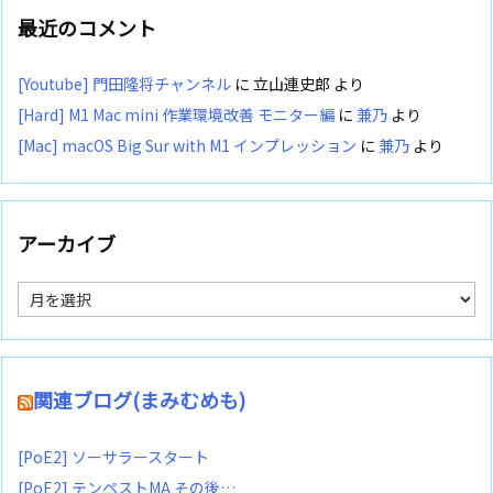
最近のコメント
[Youtube] 門田隆将チャンネル
に
立山連史郎
より
[Hard] M1 Mac mini 作業環境改善 モニター編
に
兼乃
より
[Mac] macOS Big Sur with M1 インプレッション
に
兼乃
より
アーカイブ
ア
ー
カ
イ
ブ
関連ブログ(まみむめも)
[PoE2] ソーサラースタート
[PoE2] テンペストMA その後…