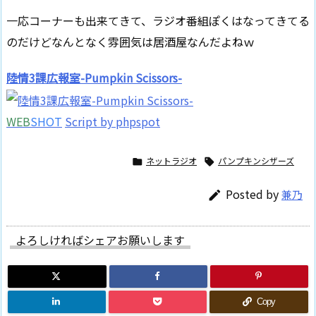
一応コーナーも出来てきて、ラジオ番組ぽくはなってきてる
のだけどなんとなく雰囲気は居酒屋なんだよねｗ
陸情3課広報室-Pumpkin Scissors-
WEB
SHOT
Script by phpspot
ネットラジオ
パンプキンシザーズ


Posted by
兼乃

よろしければシェアお願いします
Copy