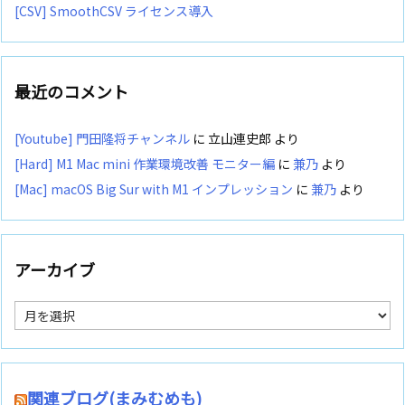
[CSV] SmoothCSV ライセンス導入
最近のコメント
[Youtube] 門田隆将チャンネル
に
立山連史郎
より
[Hard] M1 Mac mini 作業環境改善 モニター編
に
兼乃
より
[Mac] macOS Big Sur with M1 インプレッション
に
兼乃
より
アーカイブ
ア
ー
カ
イ
ブ
関連ブログ(まみむめも)