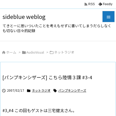

Feedly
RSS
sideblue weblog

てきとーに思いついたことを考えもせずに書いてしまうだらしなく

も切ない日々的記録
メニュ

サイド
ホーム
>
AudioVisual
>
ネットラジオ




前へ

次へ
[パンプキンシザーズ] こちら陸情３課 #3-4

検索
2007/02/17
ネットラジオ
パンプキンシザーズ



#3,#4 この回もゲストは三宅健太さん。