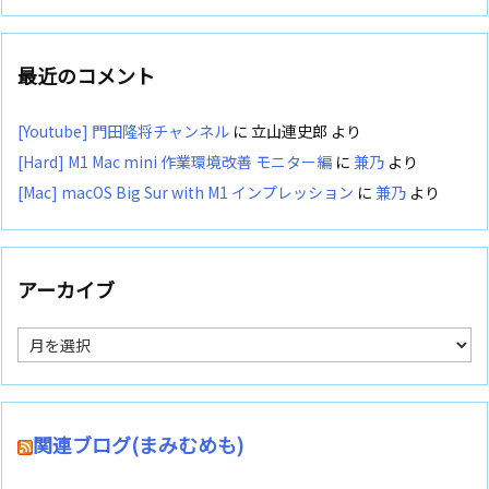
最近のコメント
[Youtube] 門田隆将チャンネル
に
立山連史郎
より
[Hard] M1 Mac mini 作業環境改善 モニター編
に
兼乃
より
[Mac] macOS Big Sur with M1 インプレッション
に
兼乃
より
アーカイブ
ア
ー
カ
イ
ブ
関連ブログ(まみむめも)