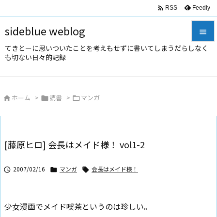

Feedly
RSS
sideblue weblog

てきとーに思いついたことを考えもせずに書いてしまうだらしなく

も切ない日々的記録
メニュ

サイド
ホーム
>
読書
>
マンガ




前へ

次へ
[藤原ヒロ] 会長はメイド様！ vol1-2

検索
2007/02/16
マンガ
会長はメイド様！



少女漫画でメイド喫茶というのは珍しい。