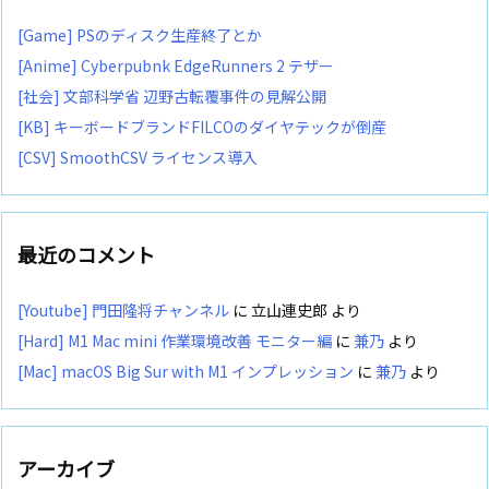
[Game] PSのディスク生産終了とか
[Anime] Cyberpubnk EdgeRunners 2 テザー
[社会] 文部科学省 辺野古転覆事件の見解公開
[KB] キーボードブランドFILCOのダイヤテックが倒産
[CSV] SmoothCSV ライセンス導入
最近のコメント
[Youtube] 門田隆将チャンネル
に
立山連史郎
より
[Hard] M1 Mac mini 作業環境改善 モニター編
に
兼乃
より
[Mac] macOS Big Sur with M1 インプレッション
に
兼乃
より
アーカイブ