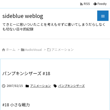

Feedly
RSS
sideblue weblog

てきとーに思いついたことを考えもせずに書いてしまうだらしなく

も切ない日々的記録
メニュ

サイド
ホーム
>
AudioVisual
>
アニメーション




前へ

次へ
パンプキンシザーズ #18

検索
2007/02/15
アニメーション
パンプキンシザーズ



#18 小さな戦力