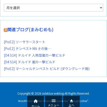
ア
ー
カ
イ
ブ
関連ブログ(まみむめも)
[PoE2] ソーサラースタート
[PoE2] テンペストMA その後…
[D4 S14] ドルイド 人熊型嵐の一撃ビルド
[D4 S14] ドルイド 嵐の一撃ビルド
[PoE2] マーシャルテンペスト ビルド (ダウングレード版)
Copyright ©
2026
sideblue weblog
All Rights Reserved.



WordPress Luxeritas Theme is provided by "
Thought is free
".
メニュー
上へ
ホーム