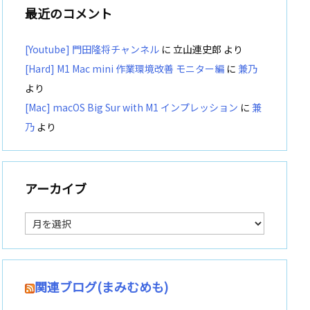
最近のコメント
[Youtube] 門田隆将チャンネル
に
立山連史郎
より
[Hard] M1 Mac mini 作業環境改善 モニター編
に
兼乃
より
[Mac] macOS Big Sur with M1 インプレッション
に
兼
乃
より
アーカイブ
ア
ー
カ
イ
ブ
関連ブログ(まみむめも)