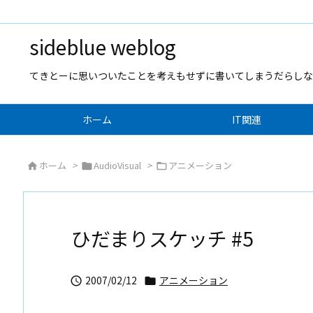
sideblue weblog
てきとーに思いついたことを考えもせずに書いてしまうだらしな
ホーム
IT関連
ホーム
>
AudioVisual
>
アニメーション



ひだまりスケッチ #5
2007/02/12
アニメーション

