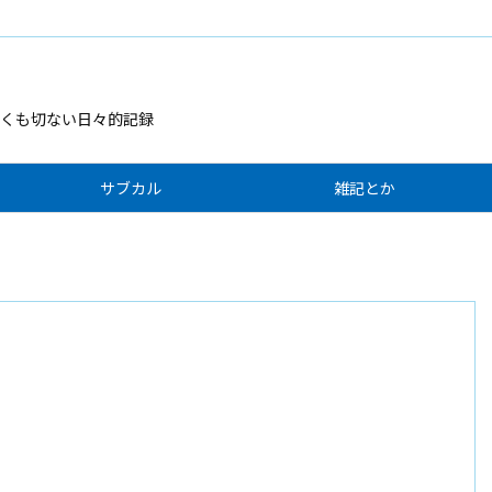
くも切ない日々的記録
サブカル
雑記とか