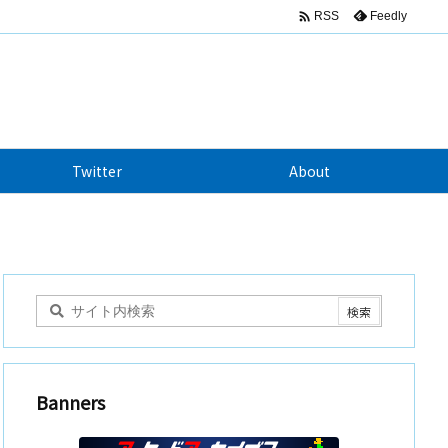

Feedly
RSS
Twitter
About
Banners