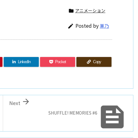
アニメーション

Posted by
兼乃

LinkedIn
Pocket
Copy

Next

SHUFFLE! MEMORIES #6