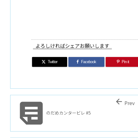
よろしければシェアお願いします
Twitter
Facebook
Pin it


Prev
のだめカンタービレ #5