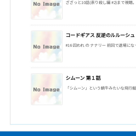
ざざっと10話(祟り殺し編 #2)まで視聴
コードギアス 反逆のルルーシュ 
#16 囚われ の ナナリー 前回で退場に
シムーン 第１話
「シムーン」という蝸牛みたいな飛行艇を