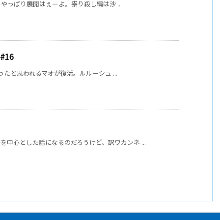
。やっぱり展開はぇーよ。祟り殺し編は沙 ...
#16
なったと思われるマオが復活。ルルーシュ ...
中心とした話になるのだろうけど、訳ワカンネ ...