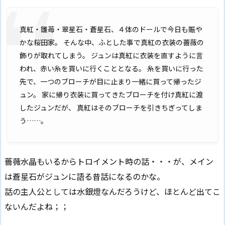
真紅・雛苺・翠星石・蒼星石、４体のドールで今日も賑や
かな桜田家。 そんな中、ふとした事で真紅の衣装の薔薇の
飾りが取れてしまう。 ジュンは真紅に衣装を直すように言
われ、赤い糸を買いに行くこととなる。 糸を買いに行った
先で、一つのブローチが目に止まり一緒に買って帰ったジ
ュン。 家に帰り衣装に買ってきたブローチを付け真紅に渡
したジュンだが、 真紅はそのブローチを引きちぎってしま
う……。
薔薇水晶もいるからトロイメント時の話・・・が、メイン
は蒼星石がジュンに語る昔話になるのかな。
話の主人公としては水銀燈なんだろうけど、ほとんど出てこ
ないんだよね；；