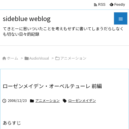

Feedly
RSS
sideblue weblog

てきとーに思いついたことを考えもせずに書いてしまうだらしなく

も切ない日々的記録
メニュ

サイド
ホーム
>
AudioVisual
>
アニメーション




前へ

次へ
ローゼンメイデン・オーベルテューレ 前編

検索
2006/12/23
アニメーション
ローゼンメイデン



あらすじ