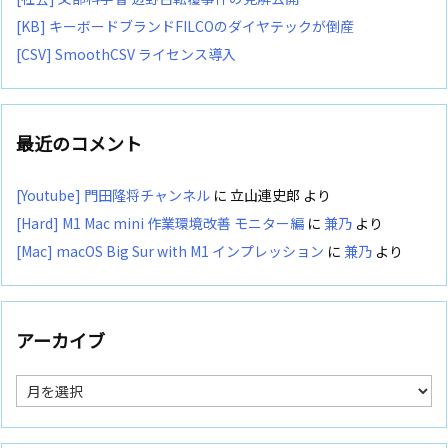
[KB] キーボードブランドFILCOのダイヤテックが倒産
[CSV] SmoothCSV ライセンス導入
最近のコメント
[Youtube] 門田隆将チャンネル
に
立山連史郎
より
[Hard] M1 Mac mini 作業環境改善 モニター編
に
兼乃
より
[Mac] macOS Big Sur with M1 インプレッション
に
兼乃
より
アーカイブ
ア
ー
カ
イ