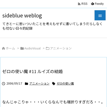

Feedly
RSS
sideblue weblog

てきとーに思いついたことを考えもせずに書いてしまうだらしなく

も切ない日々的記録
メニュ

サイド
ホーム
>
AudioVisual
>
アニメーション




前へ

次へ
ゼロの使い魔 #11 ルイズの結婚

検索
2006/09/17
アニメーション
ゼロの使い魔



なんじゃこりゃ・・・いくらなんでも端折りすぎだろ・・。