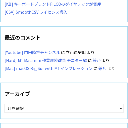
[KB] キーボードブランドFILCOのダイヤテックが倒産
[CSV] SmoothCSV ライセンス導入
最近のコメント
[Youtube] 門田隆将チャンネル
に
立山連史郎
より
[Hard] M1 Mac mini 作業環境改善 モニター編
に
兼乃
より
[Mac] macOS Big Sur with M1 インプレッション
に
兼乃
より
アーカイブ
ア
ー
カ
イ