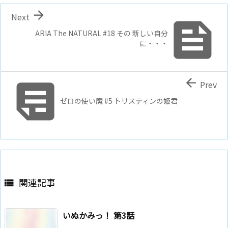

Next

ARIA The NATURAL #18 その 新しい自分
に・・・


Prev
ゼロの使い魔 #5 トリスティンの姫君
関連記事

いぬかみっ！ 第3話