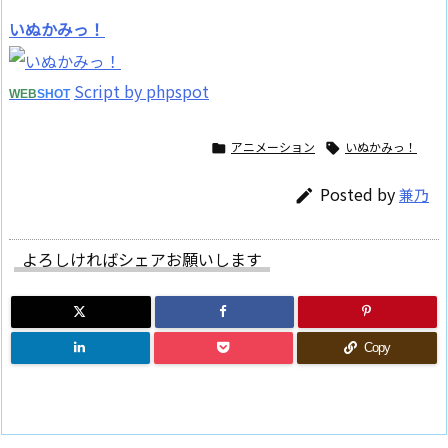
いぬかみっ！
Script by phpspot
WEB
SHOT
アニメーション
いぬかみっ！


Posted by
兼乃

よろしければシェアお願いします
Copy