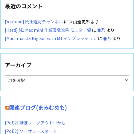
最近のコメント
[Youtube] 門田隆将チャンネル
に
立山連史郎
より
[Hard] M1 Mac mini 作業環境改善 モニター編
に
兼乃
より
[Mac] macOS Big Sur with M1 インプレッション
に
兼乃
より
アーカイブ
ア
ー
カ
イ
ブ
関連ブログ(まみむめも)
[PoE2] ほぼリーグアウト…かも
[PoE2] ソーサラースタート