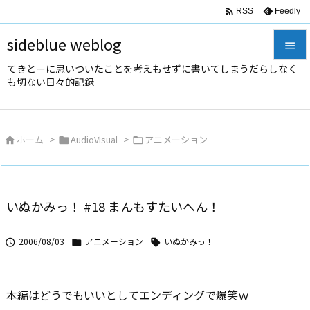

Feedly
RSS
sideblue weblog

てきとーに思いついたことを考えもせずに書いてしまうだらしなく

も切ない日々的記録
メニュ

サイド
ホーム
>
AudioVisual
>
アニメーション




前へ

次へ
いぬかみっ！ #18 まんもすたいへん！

検索
2006/08/03
アニメーション
いぬかみっ！



本編はどうでもいいとしてエンディングで爆笑ｗ