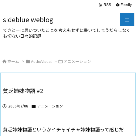

Feedly
RSS
sideblue weblog

てきとーに思いついたことを考えもせずに書いてしまうだらしなく

も切ない日々的記録
メニュ

サイド
ホーム
>
AudioVisual
>
アニメーション




前へ

次へ
貧乏姉妹物語 #2

検索
2006/07/08
アニメーション


貧乏姉妹物語というかイチャイチャ姉妹物語って感じだ