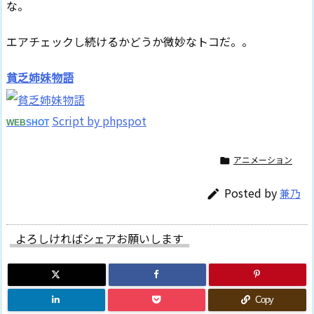
な。
エアチェックし続けるかどうか微妙なトコだ。。
貧乏姉妹物語
Script by phpspot
WEB
SHOT
アニメーション

Posted by
兼乃

よろしければシェアお願いします
Copy