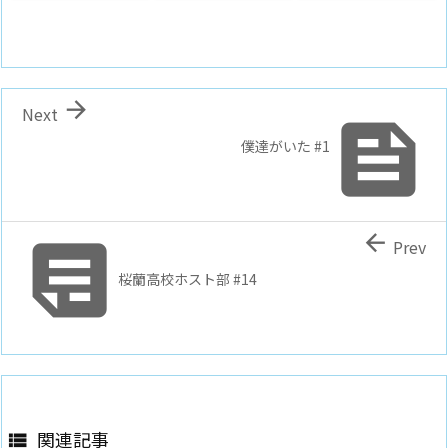

Next

僕達がいた #1


Prev
桜蘭高校ホスト部 #14
関連記事
