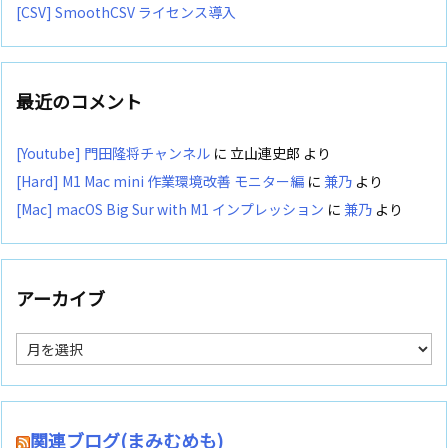
[CSV] SmoothCSV ライセンス導入
最近のコメント
[Youtube] 門田隆将チャンネル
に
立山連史郎
より
[Hard] M1 Mac mini 作業環境改善 モニター編
に
兼乃
より
[Mac] macOS Big Sur with M1 インプレッション
に
兼乃
より
アーカイブ
ア
ー
カ
イ
ブ
関連ブログ(まみむめも)