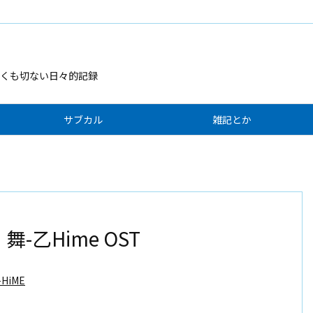
くも切ない日々的記録
サブカル
雑記とか
] 舞-乙Hime OST
HiME