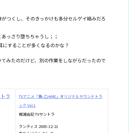
像がつくし、そのきっかけも多分セルゲイ絡みだろ
とあっさり堕ちちゃうし；；
耳にすることが多くなるのかな？
いてみたのだけど、別の作業をしながらだったので
TVアニメ「舞-乙HiME」オリジナルサウンドトラ
ック Vol.1
梶浦由記 TVサントラ
ランティス 2005-12-21