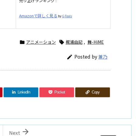
売り上げランキング :
Amazonで詳しく見る
by
G-Tools
アニメーション
梶浦由記
,
舞-HiME


Posted by
兼乃

LinkedIn
Pocket
Copy

Next