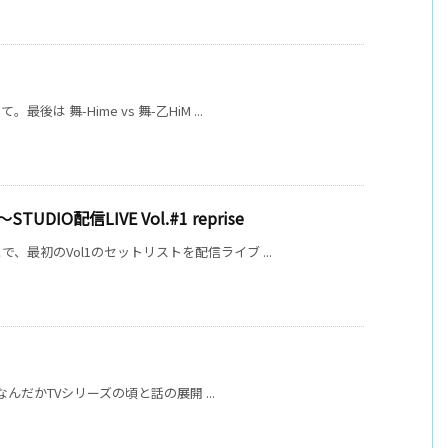
 舞-Hime vs 舞-乙HiM ...
編 ～STUDIO配信LIVE Vol.#1 reprise
最初のVol1のセットリストを配信ライブ ...
 なんだかTVシリーズの頃と話の展開 ...