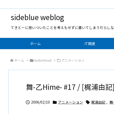
sideblue weblog
てきとーに思いついたことを考えもせずに書いてしまうだらしな
ホーム
IT関連
ホーム
>
AudioVisual
>
アニメーション



舞-乙Hime- #17 / [梶浦由記
2006/02/10
アニメーション
梶浦由記
,
舞-


