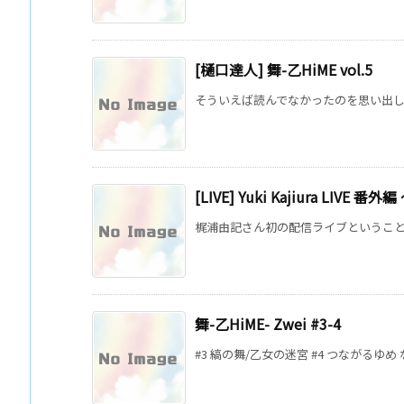
[樋口達人] 舞-乙HiME vol.5
そういえば読んでなかったのを思い出して。最後は
[LIVE] Yuki Kajiura LIVE 番外
梶浦由記さん初の配信ライブということで、
舞-乙HiME- Zwei #3-4
#3 縞の舞/乙女の迷宮 #4 つながるゆめ