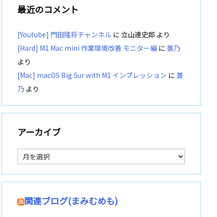
最近のコメント
[Youtube] 門田隆将チャンネル
に
立山連史郎
より
[Hard] M1 Mac mini 作業環境改善 モニター編
に
兼乃
より
[Mac] macOS Big Sur with M1 インプレッション
に
兼
乃
より
アーカイブ
ア
ー
カ
イ
ブ
関連ブログ(まみむめも)