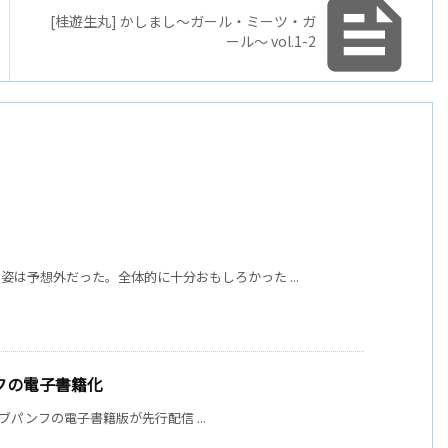

[桂遊生丸] かしまし～ガール・ミーツ・ガ
ール～ vol.1-2
は予想外だった。全体的に十分おもしろかった ...
パンフの電子書籍化
ライブパンフの電子書籍版が先行配信 ...