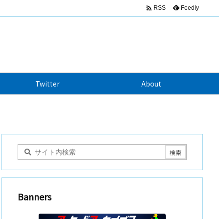

Feedly
RSS
Twitter
About
Banners