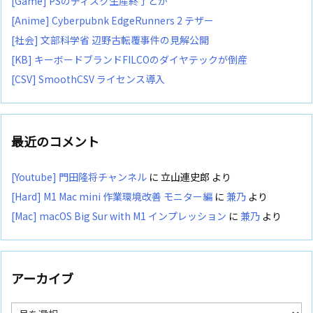
[Game] PSのディスク生産終了とか
[Anime] Cyberpubnk EdgeRunners 2 テザー
[社会] 文部科学省 辺野古転覆事件の見解公開
[KB] キーボードブランドFILCOのダイヤテックが倒産
[CSV] SmoothCSV ライセンス導入
最近のコメント
[Youtube] 門田隆将チャンネル
に
立山連史郎
より
[Hard] M1 Mac mini 作業環境改善 モニター編
に
兼乃
より
[Mac] macOS Big Sur with M1 インプレッション
に
兼乃
より
アーカイブ
ア