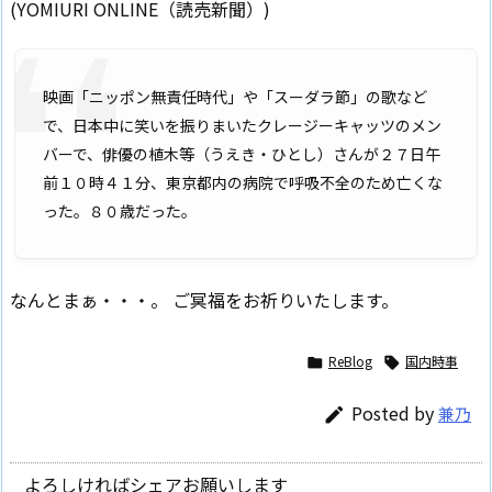
(YOMIURI ONLINE（読売新聞）)
映画「ニッポン無責任時代」や「スーダラ節」の歌など
で、日本中に笑いを振りまいたクレージーキャッツのメン
バーで、俳優の植木等（うえき・ひとし）さんが２７日午
前１０時４１分、東京都内の病院で呼吸不全のため亡くな
った。８０歳だった。
なんとまぁ・・・。 ご冥福をお祈りいたします。
ReBlog
国内時事


Posted by
兼乃

よろしければシェアお願いします