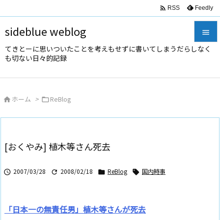

Feedly
RSS
sideblue weblog

てきとーに思いついたことを考えもせずに書いてしまうだらしなく

も切ない日々的記録
メニュ

サイド
ホーム
>
ReBlog



前へ

次へ
[おくやみ] 植木等さん死去

検索
2007/03/28
2008/02/18
ReBlog
国内時事




「日本一の無責任男」植木等さんが死去