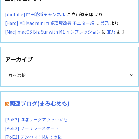
[Youtube] 門田隆将チャンネル
に
立山連史郎
より
[Hard] M1 Mac mini 作業環境改善 モニター編
に
兼乃
より
[Mac] macOS Big Sur with M1 インプレッション
に
兼乃
より
アーカイブ
ア
ー
カ
イ
ブ
関連ブログ(まみむめも)
[PoE2] ほぼリーグアウト…かも
[PoE2] ソーサラースタート
[PoE2] テンペストMA その後…