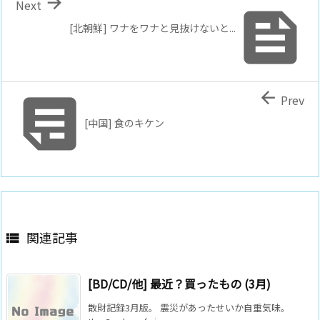

Next

[北朝鮮] ワナをワナと見抜けないと...


Prev
[中国] 食のキケン
関連記事

[BD/CD/他] 最近？買ったもの (3月)
散財記録3月版。 震災があったせいか自重気味。