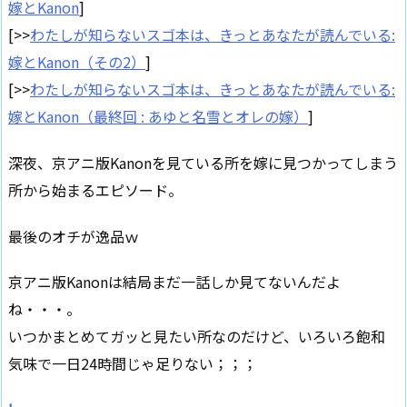
嫁とKanon
]
[>>
わたしが知らないスゴ本は、きっとあなたが読んでいる:
嫁とKanon（その2）
]
[>>
わたしが知らないスゴ本は、きっとあなたが読んでいる:
嫁とKanon（最終回 : あゆと名雪とオレの嫁）
]
深夜、京アニ版Kanonを見ている所を嫁に見つかってしまう
所から始まるエピソード。
最後のオチが逸品ｗ
京アニ版Kanonは結局まだ一話しか見てないんだよ
ね・・・。
いつかまとめてガッと見たい所なのだけど、いろいろ飽和
気味で一日24時間じゃ足りない；；；