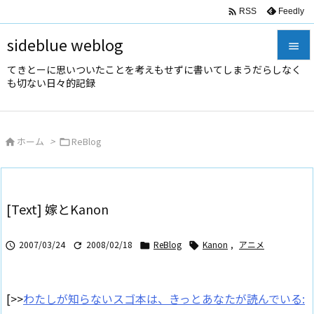

Feedly
RSS
sideblue weblog

てきとーに思いついたことを考えもせずに書いてしまうだらしなく

も切ない日々的記録
メニュ

サイド
ホーム
>
ReBlog



前へ

次へ
[Text] 嫁とKanon

検索
2007/03/24
2008/02/18
ReBlog
Kanon
,
アニメ




[>>
わたしが知らないスゴ本は、きっとあなたが読んでいる: