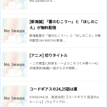
the Garden of si ...
[新海誠] 「雲のむこう～」と「ほしのこ
え」が無料配信
新海監督の「雲のむこう～」と「ほしのこえ」が無
料配信 (AV WATCH) 新海 ...
[アニメ] 切りタイトル
・この青空に約束を―～ようこそつぐみ寮へ～#2
沢城凛奈(後編)一話からその雰囲 ...
コードギアスの24,25話は夏
STAGE24＆25 放送決定(【コードギアス 反逆のル
ルーシュ】/ウェブリブロ ...