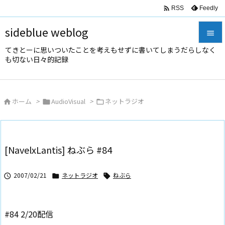

Feedly
RSS
sideblue weblog

てきとーに思いついたことを考えもせずに書いてしまうだらしなく

も切ない日々的記録
メニュ

サイド
ホーム
>
AudioVisual
>
ネットラジオ




前へ

次へ
[NavelxLantis] ねぶら #84

検索
2007/02/21
ネットラジオ
ねぶら



#84 2/20配信