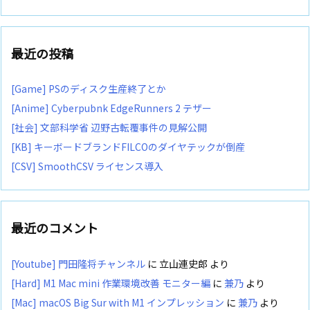
最近の投稿
[Game] PSのディスク生産終了とか
[Anime] Cyberpubnk EdgeRunners 2 テザー
[社会] 文部科学省 辺野古転覆事件の見解公開
[KB] キーボードブランドFILCOのダイヤテックが倒産
[CSV] SmoothCSV ライセンス導入
最近のコメント
[Youtube] 門田隆将チャンネル
に
立山連史郎
より
[Hard] M1 Mac mini 作業環境改善 モニター編
に
兼乃
より
[Mac] macOS Big Sur with M1 インプレッション
に
兼乃
より