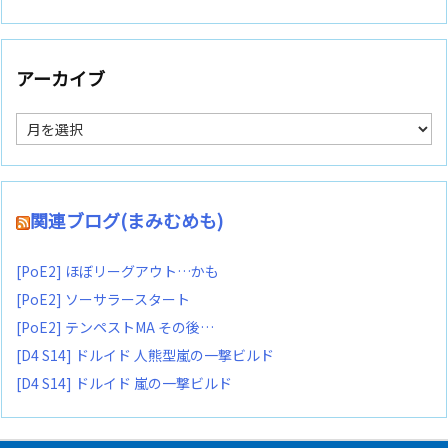
アーカイブ
ア
ー
カ
イ
ブ
関連ブログ(まみむめも)
[PoE2] ほぼリーグアウト…かも
[PoE2] ソーサラースタート
[PoE2] テンペストMA その後…
[D4 S14] ドルイド 人熊型嵐の一撃ビルド
[D4 S14] ドルイド 嵐の一撃ビルド