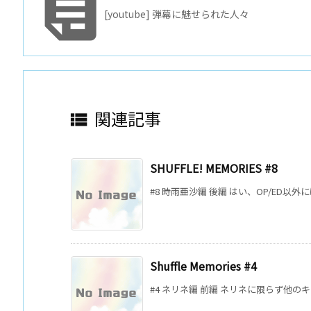

[youtube] 弾幕に魅せられた人々
関連記事

SHUFFLE! MEMORIES #8
#8 時雨亜沙編 後編 はい、OP/ED以外
Shuffle Memories #4
#4 ネリネ編 前編 ネリネに限らず他の