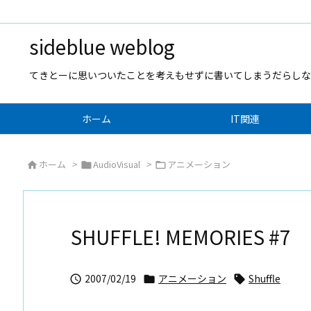
sideblue weblog
てきとーに思いついたことを考えもせずに書いてしまうだらしな
ホーム
IT関連
ホーム
>
AudioVisual
>
アニメーション



SHUFFLE! MEMORIES #7
2007/02/19
アニメーション
Shuffle


