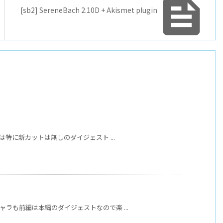

[sb2] SereneBach 2.10D + Akismet plugin
には特に新カットは無しのダイジェスト ...
キャラも前編は本編のダイジェストなので楽 ...