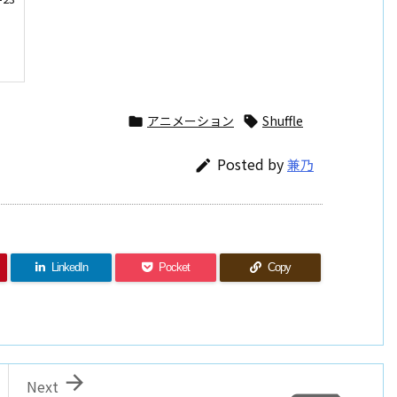
アニメーション
Shuffle


Posted by
兼乃

LinkedIn
Pocket
Copy

Next