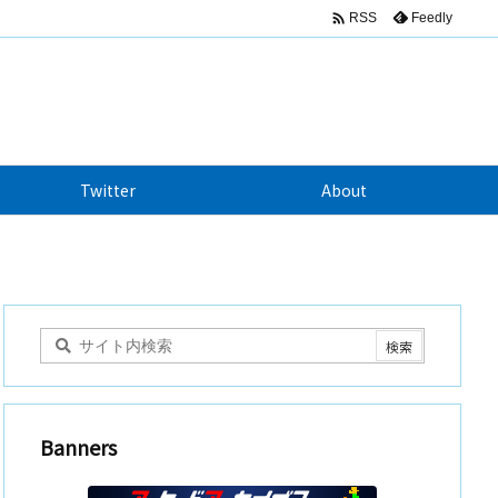

Feedly
RSS
Twitter
About
Banners