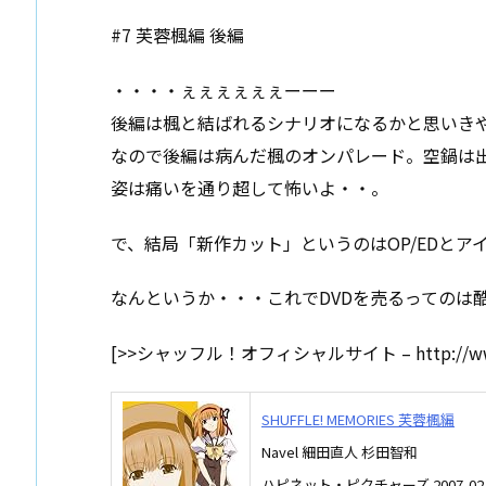
#7 芙蓉楓編 後編
・・・・ぇぇぇぇぇぇーーー
後編は楓と結ばれるシナリオになるかと思いき
なので後編は病んだ楓のオンパレード。空鍋は
姿は痛いを通り超して怖いよ・・。
で、結局「新作カット」というのはOP/EDと
なんというか・・・これでDVDを売るってのは
[>>シャッフル！オフィシャルサイト – http://www.s
SHUFFLE! MEMORIES 芙蓉楓編
Navel 細田直人 杉田智和
ハピネット・ピクチャーズ 2007-02-