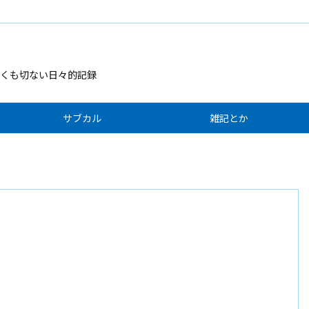
くも切ない日々的記録
サブカル
雑記とか