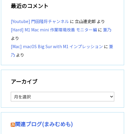
最近のコメント
[Youtube] 門田隆将チャンネル
に
立山連史郎
より
[Hard] M1 Mac mini 作業環境改善 モニター編
に
兼乃
より
[Mac] macOS Big Sur with M1 インプレッション
に
兼
乃
より
アーカイブ
ア
ー
カ
イ
ブ
関連ブログ(まみむめも)