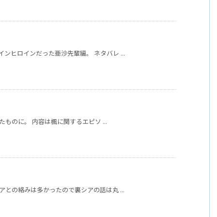
インヒロインだった亜沙先輩編。 ネタバレ ...
せたものに。 内容は楓に関するエピソ ...
シアとの絡みは多かったので裏シアの話は丸 ...