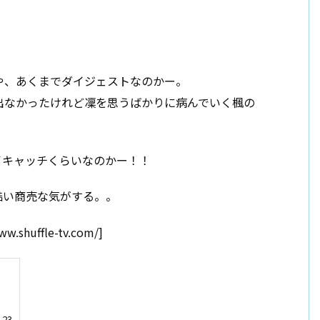
や、あくまでダイジェストなのかー。
出なかったけれど凜を思うばかりに病んでいく楓の
アイキャッチくらいなのかー！！
酷い商売な気がする。。
huffle-tv.com/]
23