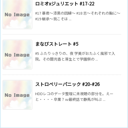
ロミオxジュリエット #17-22
#17 暴君～漆黒の因縁～ #18 志～それぞれの胸に～
#19 継承～我こそは ...
まなびストレート #5
#5 ふたりっきりの、夜 学美がおたふく風邪で入
院。その間光香と芽生とで学園祭の ...
ストロベリーパニック #20-#26
HDDレコのデータ整理に未視聴の部分を。えー
と・・・・卒業？ｗ最終話で静馬が叫ぶ ...