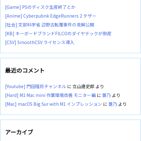
[Game] PSのディスク生産終了とか
[Anime] Cyberpubnk EdgeRunners 2 テザー
[社会] 文部科学省 辺野古転覆事件の見解公開
[KB] キーボードブランドFILCOのダイヤテックが倒産
[CSV] SmoothCSV ライセンス導入
最近のコメント
[Youtube] 門田隆将チャンネル
に
立山連史郎
より
[Hard] M1 Mac mini 作業環境改善 モニター編
に
兼乃
より
[Mac] macOS Big Sur with M1 インプレッション
に
兼乃
より
アーカイブ