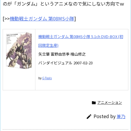
のが「ガンダム」というアニメなので気にしない方向でｗ
[>>
機動戦士ガンダム 第08MS小隊
]
機動戦士ガンダム 第08MS小隊 5.1ch DVD-BOX (初
回限定生産)
矢立肇 富野由悠季 檜山修之
バンダイビジュアル 2007-02-23
by
G-Tools
アニメーション

Posted by
兼乃
