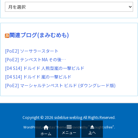
ア
ー
カ
イ
ブ
関連ブログ(まみむめも)
[PoE2] ソーサラースタート
[PoE2] テンペストMA その後…
[D4 S14] ドルイド 人熊型嵐の一撃ビルド
[D4 S14] ドルイド 嵐の一撃ビルド
[PoE2] マーシャルテンペスト ビルド (ダウングレード版)
Copyright ©
2026
sideblue weblog
All Rights Reserved.



WordPress Luxeritas Theme is provided by "
Thought is free
".
メニュー
上へ
ホーム