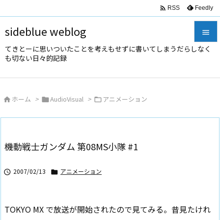

Feedly
RSS
sideblue weblog

てきとーに思いついたことを考えもせずに書いてしまうだらしなく

も切ない日々的記録
メニュ

サイド
ホーム
>
AudioVisual
>
アニメーション




前へ

次へ
機動戦士ガンダム 第08MS小隊 #1

検索
2007/02/13
アニメーション


TOKYO MX で放送が開始されたので見てみる。昔見たけれ