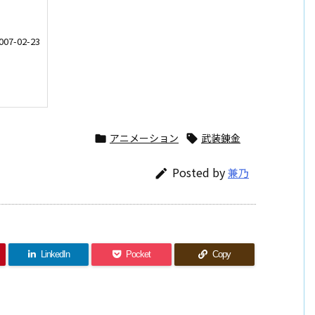
-02-23
アニメーション
武装錬金


Posted by
兼乃

LinkedIn
Pocket
Copy