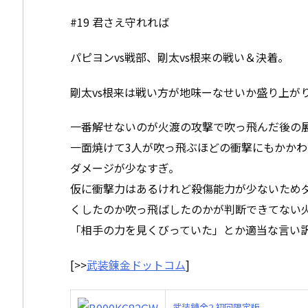
#19 君さえ守れれば
パピヨンvs戦部、剛太vs根来の戦い＆決着。
剛太vs根来は戦い方が地味ーなせいか盛り上が
一番解せないのが火渡の攻撃で吹っ飛んだ後の
一面焼けて3人が吹っ飛ぶほどの衝撃にもかかわ
ダメージが少なすぎ。
仮に衝撃力はあるけれど殺傷能力が少ないため
くしたのか吹っ飛ばしたのかが判断できてない
「相手の力を見くびっていた」とか適当な言い
[>>
武装錬金ドットコム
]
武装錬金2 初回限定版