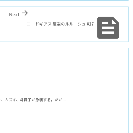

Next

コードギアス 反逆のルルーシュ #17
ボー、カズキ、斗貴子が急襲する。だが ...