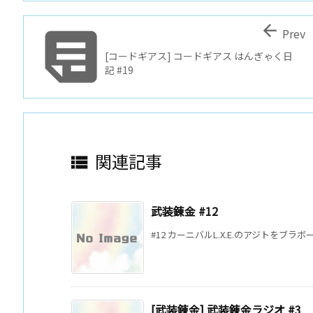


Prev
[コードギアス] コードギアス はんぎゃく日
記 #19
関連記事

武装錬金 #12
#12 カーニバルL.X.E.のアジトをブラ
[武装錬金] 武装錬金ラジオ #3