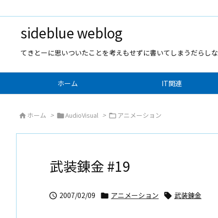
sideblue weblog
てきとーに思いついたことを考えもせずに書いてしまうだらしな
ホーム
IT関連
ホーム
>
AudioVisual
>
アニメーション



武装錬金 #19
2007/02/09
アニメーション
武装錬金


