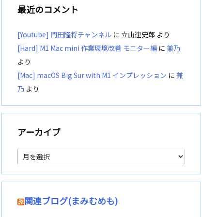
最近のコメント
[Youtube] 門田隆将チャンネル
に
立山連史郎
より
[Hard] M1 Mac mini 作業環境改善 モニター編
に
兼乃
より
[Mac] macOS Big Sur with M1 インプレッション
に
兼
乃
より
アーカイブ
ア
ー
カ
イ
ブ
関連ブログ(まみむめも)