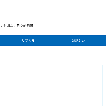
くも切ない日々的記録
サブカル
雑記とか