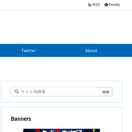

Feedly
RSS
Twitter
About
Banners