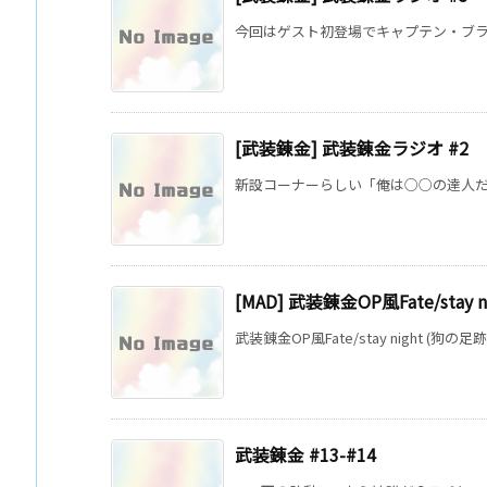
今回はゲスト初登場でキャプテン・ブラボ
[武装錬金] 武装錬金ラジオ #2
新設コーナーらしい「俺は○○の達人だー
[MAD] 武装錬金OP風Fate/stay n
武装錬金OP風Fate/stay night (狗の足跡) 
武装錬金 #13-#14