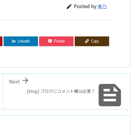
Posted by
兼乃

LinkedIn
Pocket
Copy

Next

[blog] ブログにコメント欄は必要？