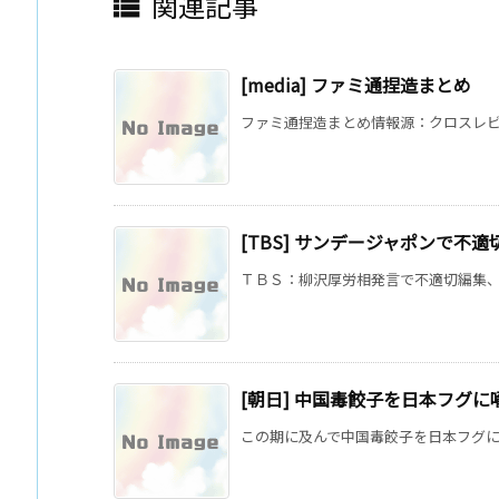
関連記事

[media] ファミ通捏造まとめ
ファミ通捏造まとめ情報源：クロスレビュ
[TBS] サンデージャポンで不適
ＴＢＳ：柳沢厚労相発言で不適切編集、謝罪(
[朝日] 中国毒餃子を日本フグ
この期に及んで中国毒餃子を日本フグに喩