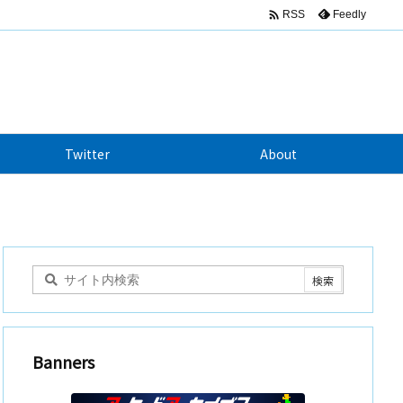

Feedly
RSS
Twitter
About
Banners