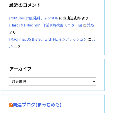
最近のコメント
[Youtube] 門田隆将チャンネル
に
立山連史郎
より
[Hard] M1 Mac mini 作業環境改善 モニター編
に
兼乃
より
[Mac] macOS Big Sur with M1 インプレッション
に
兼
乃
より
アーカイブ
ア
ー
カ
イ
ブ
関連ブログ(まみむめも)