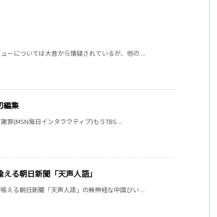
ーについては大昔から懐疑されているが、他の ...
切編集
MSN毎日インタラクティブ)もうTBS ...
に喩える朝日新聞「天声人語」
える朝日新聞「天声人語」の無神経な中国びい ...