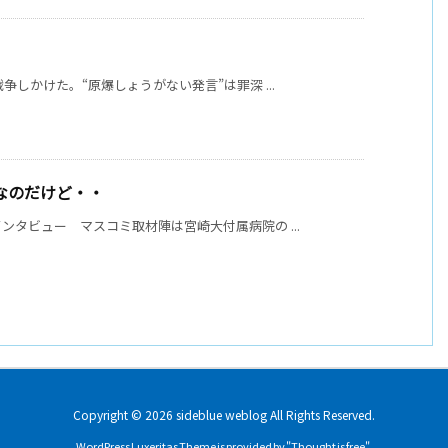
しかけた。“原爆しょうがない発言”は罪深 ...
事なのだけど・・
タビュー マスコミ取材陣は宮崎大付属病院の ...
Copyright ©
2026
sideblue weblog
All Rights Reserved.
WordPress Luxeritas Theme is provided by "
Thought is free
".