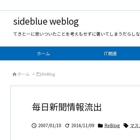
sideblue weblog
てきとーに思いついたことを考えもせずに書いてしまうだらしな
ホーム
IT関連
ホーム
>
ReBlog


毎日新聞情報流出
2007/01/10
2016/11/09
ReBlog
マス



