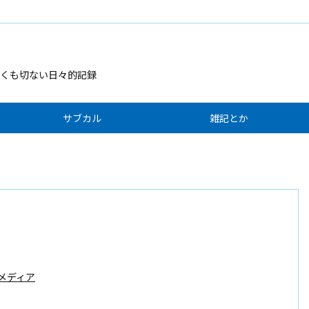
くも切ない日々的記録
サブカル
雑記とか
メディア