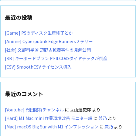
最近の投稿
[Game] PSのディスク生産終了とか
[Anime] Cyberpubnk EdgeRunners 2 テザー
[社会] 文部科学省 辺野古転覆事件の見解公開
[KB] キーボードブランドFILCOのダイヤテックが倒産
[CSV] SmoothCSV ライセンス導入
最近のコメント
[Youtube] 門田隆将チャンネル
に
立山連史郎
より
[Hard] M1 Mac mini 作業環境改善 モニター編
に
兼乃
より
[Mac] macOS Big Sur with M1 インプレッション
に
兼乃
より