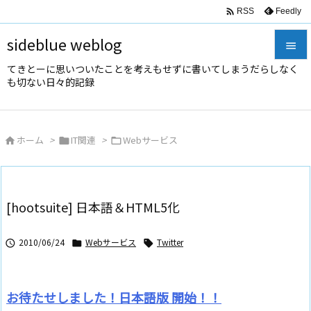

Feedly
RSS
sideblue weblog

てきとーに思いついたことを考えもせずに書いてしまうだらしなく

も切ない日々的記録
メニュ

サイド
ホーム
>
IT関連
>
Webサービス




前へ

次へ
[hootsuite] 日本語＆HTML5化

検索
2010/06/24
Webサービス
Twitter



お待たせしました！日本語版 開始！！