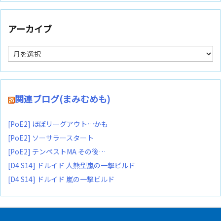
アーカイブ
ア
ー
カ
イ
ブ
関連ブログ(まみむめも)
[PoE2] ほぼリーグアウト…かも
[PoE2] ソーサラースタート
[PoE2] テンペストMA その後…
[D4 S14] ドルイド 人熊型嵐の一撃ビルド
[D4 S14] ドルイド 嵐の一撃ビルド