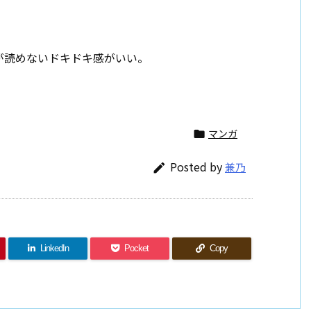
が読めないドキドキ感がいい。
マンガ

Posted by
兼乃

LinkedIn
Pocket
Copy