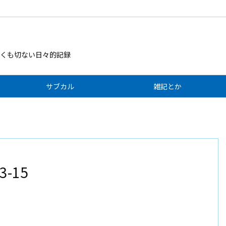
くも切ない日々的記録
サブカル
雑記とか
3-15