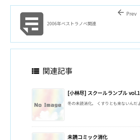


Prev
2006年ベストラノベ関連
関連記事

[小林尽] スクールランブル vol.12
冬の未読消化。 くすりとも来ないんだよな・・
未読コミック消化