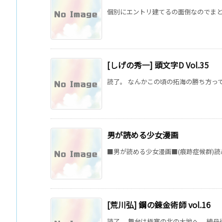
個別にエントリ建てるの面倒なのでまとめて。 ・ 
[しげの秀一] 頭文字D Vol.35
読了。 なんかこの頃の拓海の勝ち方って
男が読める少女漫画
■男が読める少女漫画■(痕跡症候群)読
[荒川弘] 鋼の錬金術師 vol.16
読了。 舞台は極寒の北の大地へ。 練丹術