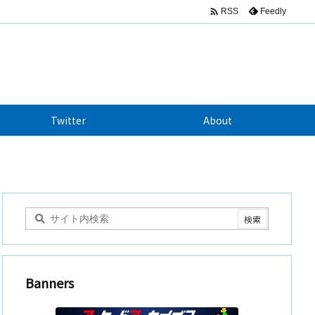

Feedly
RSS
Twitter
About
Banners