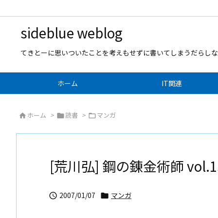
sideblue weblog
てきとーに思いついたことを考えもせずに書いてしまうだらしな
ホーム
IT関連
ホーム
>
読書
>
マンガ



[荒川弘] 鋼の錬金術師 vol.1
2007/01/07
マンガ

