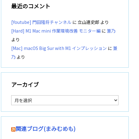
最近のコメント
[Youtube] 門田隆将チャンネル
に
立山連史郎
より
[Hard] M1 Mac mini 作業環境改善 モニター編
に
兼乃
より
[Mac] macOS Big Sur with M1 インプレッション
に
兼
乃
より
アーカイブ
ア
ー
カ
イ
ブ
関連ブログ(まみむめも)