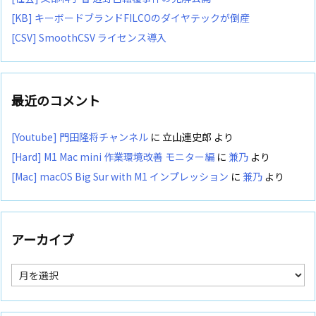
[KB] キーボードブランドFILCOのダイヤテックが倒産
[CSV] SmoothCSV ライセンス導入
最近のコメント
[Youtube] 門田隆将チャンネル
に
立山連史郎
より
[Hard] M1 Mac mini 作業環境改善 モニター編
に
兼乃
より
[Mac] macOS Big Sur with M1 インプレッション
に
兼乃
より
アーカイブ
ア
ー
カ
イ