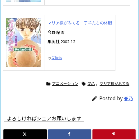
マリア様がみてる―子羊たちの休暇
今野 緒雪
集英社 2002-12
by
G-Tools
アニメーション
OVA
,
マリア様がみてる


Posted by
兼乃

よろしければシェアお願いします