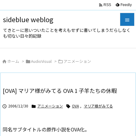

Feedly
RSS
sideblue weblog

てきとーに思いついたことを考えもせずに書いてしまうだらしなく

も切ない日々的記録
メニュ

サイド
ホーム
>
AudioVisual
>
アニメーション




前へ

次へ
[OVA] マリア様がみてる OVA 1 子羊たちの休暇

検索
2006/12/30
アニメーション
OVA
,
マリア様がみてる



同名サブタイトルの原作小説をOVA化。