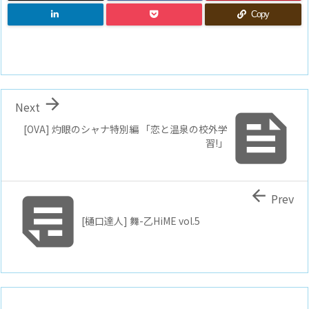
Copy

Next

[OVA] 灼眼のシャナ特別編 「恋と温泉の校外学
習!」


Prev
[樋口達人] 舞-乙HiME vol.5