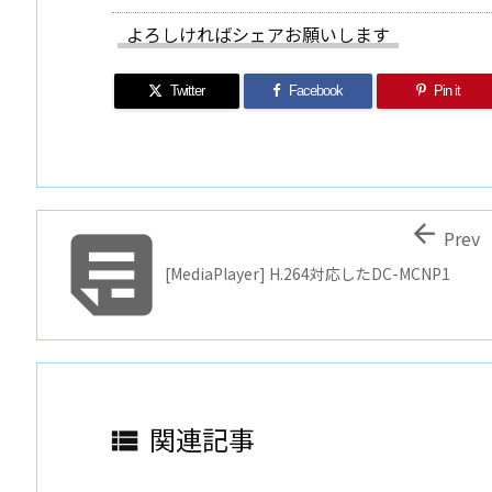
よろしければシェアお願いします
Twitter
Facebook
Pin it


Prev
[MediaPlayer] H.264対応したDC-MCNP1
関連記事
