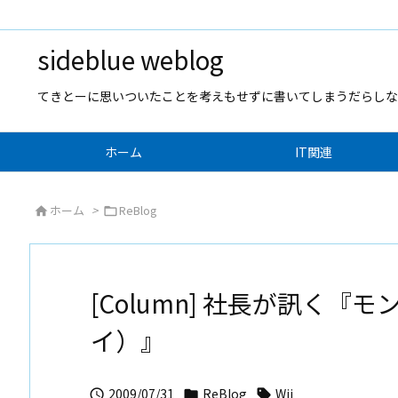
sideblue weblog
てきとーに思いついたことを考えもせずに書いてしまうだらしな
ホーム
IT関連
ホーム
>
ReBlog


[Column] 社長が訊く『
イ）』
2009/07/31
ReBlog
Wii


