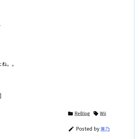
』
よね。。
]
ReBlog
Wii


Posted by
兼乃
