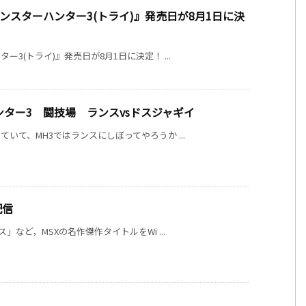
『モンスターハンター3(トライ)』発売日が8月1日に決
3(トライ)』発売日が8月1日に決定！ ...
ターハンター3 闘技場 ランスvsドスジャギイ
いて、MH3ではランスにしぼってやろうか ...
配信
」など，MSXの名作傑作タイトルをWi ...