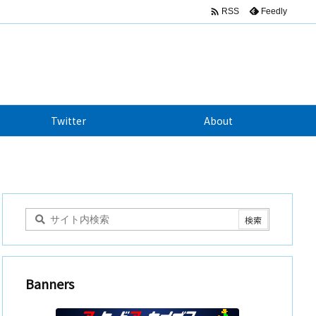

Feedly
RSS
Twitter
About
Banners