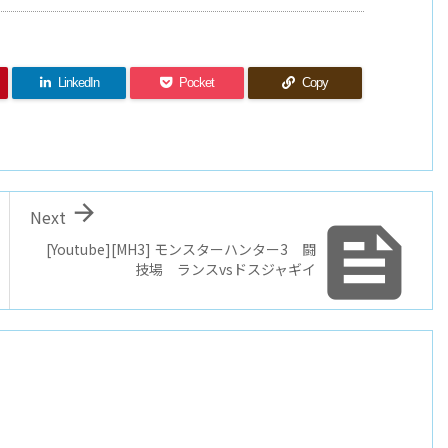
LinkedIn
Pocket
Copy

Next

[Youtube][MH3] モンスターハンター3 闘
技場 ランスvsドスジャギイ