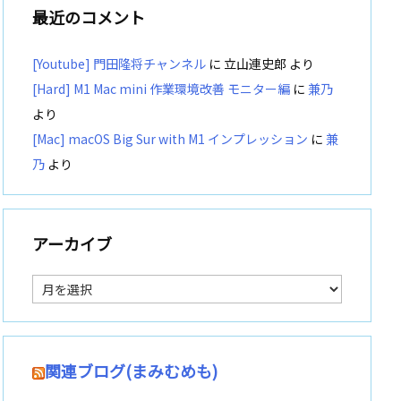
最近のコメント
[Youtube] 門田隆将チャンネル
に
立山連史郎
より
[Hard] M1 Mac mini 作業環境改善 モニター編
に
兼乃
より
[Mac] macOS Big Sur with M1 インプレッション
に
兼
乃
より
アーカイブ
ア
ー
カ
イ
ブ
関連ブログ(まみむめも)