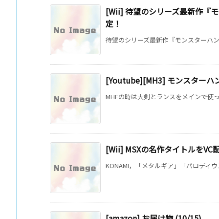
[Wii] 待望のシリーズ最新作
定！
待望のシリーズ最新作『モンスターハンター
[Youtube][MH3] モンス
MHFの時は大剣とランスをメインで使って
[Wii] MSXの名作タイトルをVC
KONAMI，「メタルギア」「パロディウス
[amazon] お届け物 (10/15)