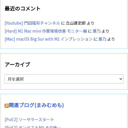
最近のコメント
[Youtube] 門田隆将チャンネル
に
立山連史郎
より
[Hard] M1 Mac mini 作業環境改善 モニター編
に
兼乃
より
[Mac] macOS Big Sur with M1 インプレッション
に
兼乃
より
アーカイブ
ア
ー
カ
イ
ブ
関連ブログ(まみむめも)
[PoE2] ソーサラースタート
[PoE2] テンペストMA その後…