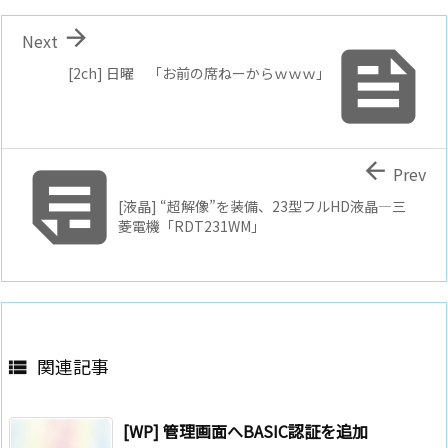

Next

[2ch] 日曜 「お前の席ねーからｗｗｗ」


Prev
[液晶] “超解像”を装備、23型フルHD液晶―三
菱電機「RDT231WM」
関連記事

[WP] 管理画面へBASIC認証を追加