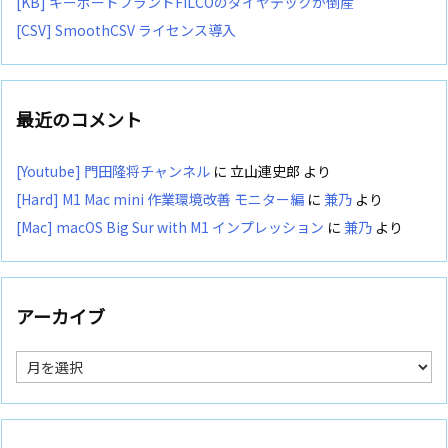
[KB] キーボードブランドFILCOのダイヤテックが倒産
[CSV] SmoothCSV ライセンス導入
最近のコメント
[Youtube] 門田隆将チャンネル
に
立山連史郎
より
[Hard] M1 Mac mini 作業環境改善 モニター編
に
兼乃
より
[Mac] macOS Big Sur with M1 インプレッション
に
兼乃
より
アーカイブ
ア
ー
カ
イ
ブ