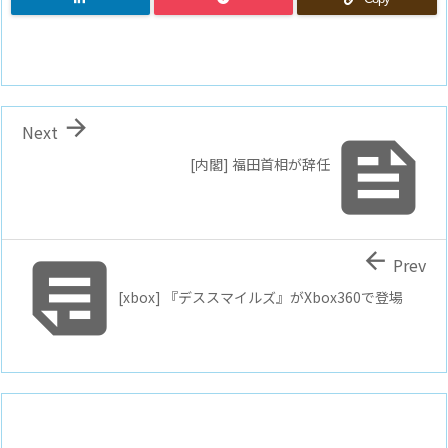

Next

[内閣] 福田首相が辞任


Prev
[xbox] 『デススマイルズ』がXbox360で登場