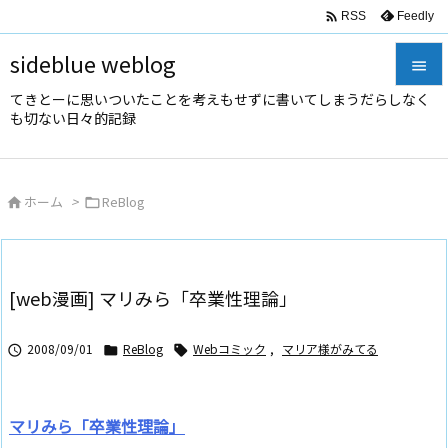

Feedly
RSS
sideblue weblog

てきとーに思いついたことを考えもせずに書いてしまうだらしなく

も切ない日々的記録
メニュ

サイド
ホーム
>
ReBlog



前へ

次へ
[web漫画] マリみら「卒業性理論」

検索
2008/09/01
ReBlog
Webコミック
,
マリア様がみてる



マリみら「卒業性理論」