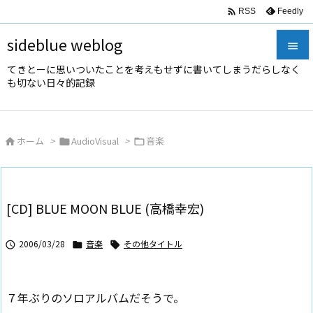

Feedly
RSS
sideblue weblog

てきとーに思いついたことを考えもせずに書いてしまうだらしなく

も切ない日々的記録
メニュ

サイド
ホーム
>
AudioVisual
>
音楽




前へ

次へ
[CD] BLUE MOON BLUE (高橋幸宏)

検索
2006/03/28
音楽
その他タイトル



７年ぶりのソロアルバムだそうで。