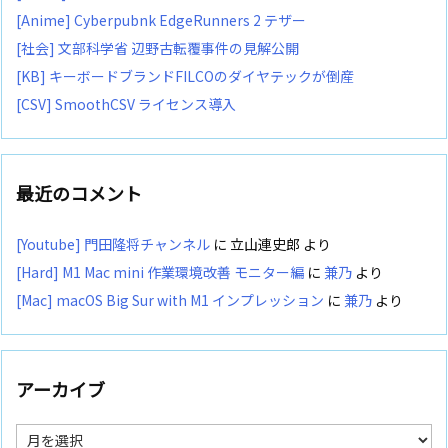
[Anime] Cyberpubnk EdgeRunners 2 テザー
[社会] 文部科学省 辺野古転覆事件の見解公開
[KB] キーボードブランドFILCOのダイヤテックが倒産
[CSV] SmoothCSV ライセンス導入
最近のコメント
[Youtube] 門田隆将チャンネル
に
立山連史郎
より
[Hard] M1 Mac mini 作業環境改善 モニター編
に
兼乃
より
[Mac] macOS Big Sur with M1 インプレッション
に
兼乃
より
アーカイブ
ア