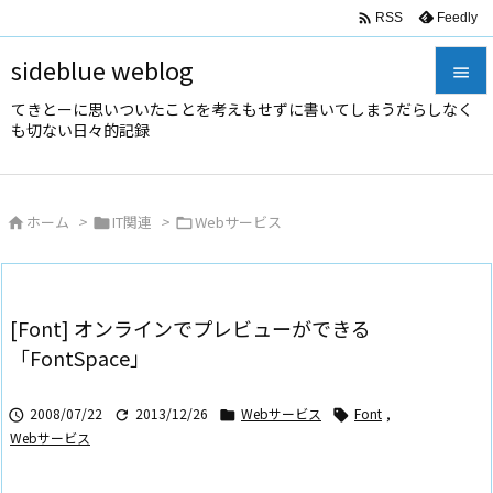

Feedly
RSS
sideblue weblog

てきとーに思いついたことを考えもせずに書いてしまうだらしなく

も切ない日々的記録
メニュ

サイド
ホーム
>
IT関連
>
Webサービス




前へ

次へ
[Font] オンラインでプレビューができる

「FontSpace」
検索
2008/07/22
2013/12/26
Webサービス
Font
,




Webサービス