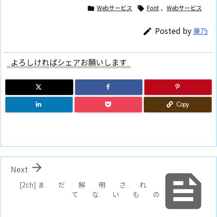
Webサービス
Font
,
Webサービス


Posted by
兼乃

よろしければシェアお願いします
Copy

Next

[2ch] ま だ 解 明 さ れ
て な い も の