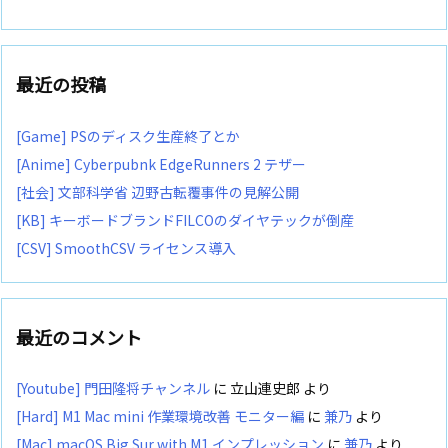
最近の投稿
[Game] PSのディスク生産終了とか
[Anime] Cyberpubnk EdgeRunners 2 テザー
[社会] 文部科学省 辺野古転覆事件の見解公開
[KB] キーボードブランドFILCOのダイヤテックが倒産
[CSV] SmoothCSV ライセンス導入
最近のコメント
[Youtube] 門田隆将チャンネル
に
立山連史郎
より
[Hard] M1 Mac mini 作業環境改善 モニター編
に
兼乃
より
[Mac] macOS Big Sur with M1 インプレッション
に
兼乃
より