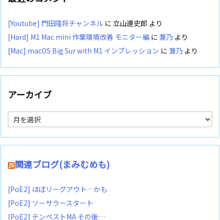
[Youtube] 門田隆将チャンネル
に
立山連史郎
より
[Hard] M1 Mac mini 作業環境改善 モニター編
に
兼乃
より
[Mac] macOS Big Sur with M1 インプレッション
に
兼乃
より
アーカイブ
ア
ー
カ
イ
ブ
関連ブログ(まみむめも)
[PoE2] ほぼリーグアウト…かも
[PoE2] ソーサラースタート
[PoE2] テンペストMA その後…