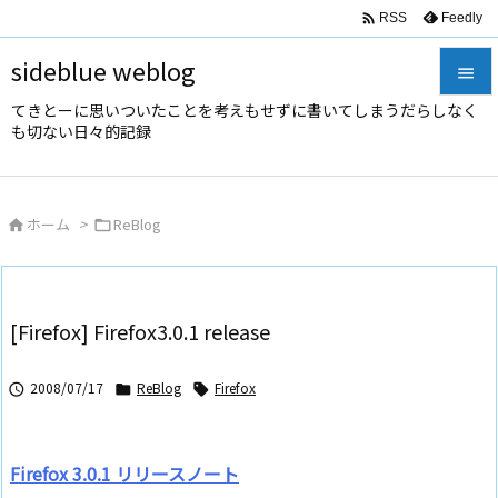

Feedly
RSS
sideblue weblog

てきとーに思いついたことを考えもせずに書いてしまうだらしなく

も切ない日々的記録
メニュ

サイド
ホーム
>
ReBlog



前へ

次へ
[Firefox] Firefox3.0.1 release

検索
2008/07/17
ReBlog
Firefox



Firefox 3.0.1 リリースノート