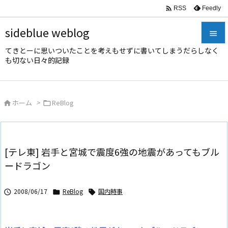

Feedly
RSS
sideblue weblog

てきとーに思いついたことを考えもせずに書いてしまうだらしなく

も切ない日々的記録
メニュ

サイド
ホーム
>
ReBlog



前へ

次へ
[テレ東] 岩手と宮城で震度6強の地震があってもブル

ードラゴン
検索
2008/06/17
ReBlog
国内時事


