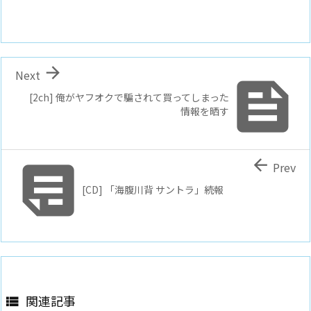

Next

[2ch] 俺がヤフオクで騙されて買ってしまった
情報を晒す


Prev
[CD] 「海腹川背 サントラ」続報
関連記事
