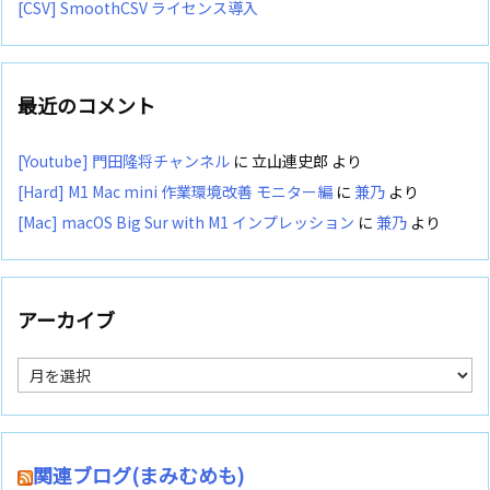
[CSV] SmoothCSV ライセンス導入
最近のコメント
[Youtube] 門田隆将チャンネル
に
立山連史郎
より
[Hard] M1 Mac mini 作業環境改善 モニター編
に
兼乃
より
[Mac] macOS Big Sur with M1 インプレッション
に
兼乃
より
アーカイブ
ア
ー
カ
イ
ブ
関連ブログ(まみむめも)