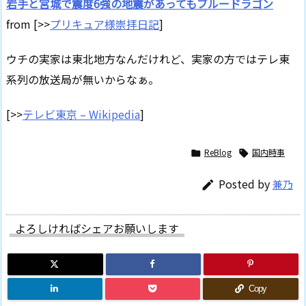
岩手と宮城で震度6強の地震があってもブルードラゴン
from [>>
プリキュア様崇拝日記
]
ウチの実家は東北地方なんだけれど、実家の方ではテレ東
系列の放送局が無いからなぁ。
[>>
テレビ東京 – Wikipedia
]
ReBlog
国内時事


Posted by
兼乃

よろしければシェアお願いします
Copy