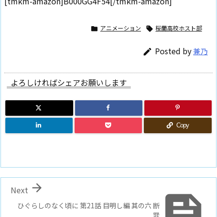
[tmkm-amazon]B000GG4F54[/tmkm-amazon]
アニメーション
桜蘭高校ホスト部


Posted by
兼乃

よろしければシェアお願いします
Copy

Next

ひぐらしのなく頃に 第21話 目明し編 其の六 断
罪