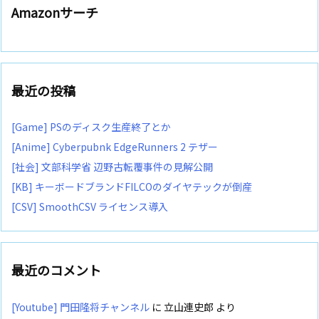
Amazonサーチ
最近の投稿
[Game] PSのディスク生産終了とか
[Anime] Cyberpubnk EdgeRunners 2 テザー
[社会] 文部科学省 辺野古転覆事件の見解公開
[KB] キーボードブランドFILCOのダイヤテックが倒産
[CSV] SmoothCSV ライセンス導入
最近のコメント
[Youtube] 門田隆将チャンネル
に
立山連史郎
より