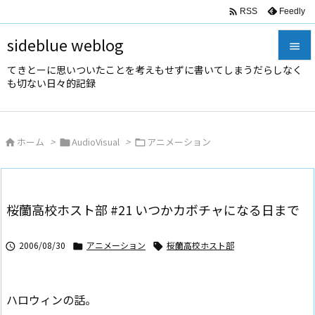

Feedly
RSS
sideblue weblog

てきとーに思いついたことを考えもせずに書いてしまうだらしなく

も切ない日々的記録
メニュ

サイド
ホーム
>
AudioVisual
>
アニメーション




前へ

次へ
桜蘭高校ホスト部 #21 いつかカボチャになる日まで

検索
2006/08/30
アニメーション
桜蘭高校ホスト部



ハロウィンの話。