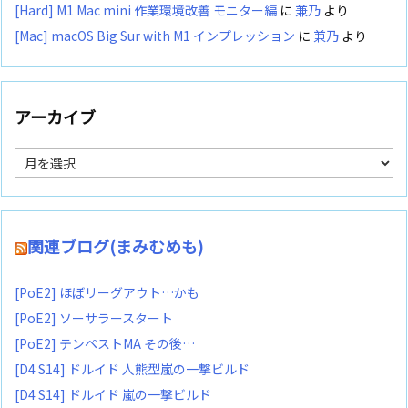
[Hard] M1 Mac mini 作業環境改善 モニター編
に
兼乃
より
[Mac] macOS Big Sur with M1 インプレッション
に
兼乃
より
アーカイブ
ア
ー
カ
イ
ブ
関連ブログ(まみむめも)
[PoE2] ほぼリーグアウト…かも
[PoE2] ソーサラースタート
[PoE2] テンペストMA その後…
[D4 S14] ドルイド 人熊型嵐の一撃ビルド
[D4 S14] ドルイド 嵐の一撃ビルド