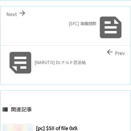

Next

[SFC] 海腹顔酢


Prev
[NARUTO] Dr.ナルト忍法帖
関連記事

[pc] $SII of file 0x9.