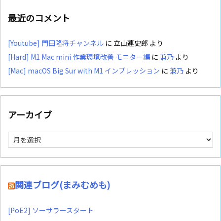
最近のコメント
[Youtube] 門田隆将チャンネル
に
立山連史郎
より
[Hard] M1 Mac mini 作業環境改善 モニター編
に
兼乃
より
[Mac] macOS Big Sur with M1 インプレッション
に
兼乃
より
アーカイブ
ア
ー
カ
イ
ブ
関連ブログ(まみむめも)
[PoE2] ソーサラースタート