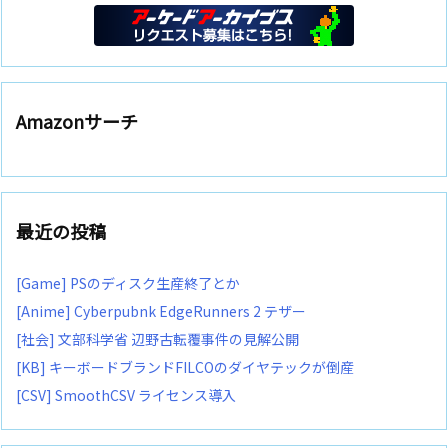
Amazonサーチ
最近の投稿
[Game] PSのディスク生産終了とか
[Anime] Cyberpubnk EdgeRunners 2 テザー
[社会] 文部科学省 辺野古転覆事件の見解公開
[KB] キーボードブランドFILCOのダイヤテックが倒産
[CSV] SmoothCSV ライセンス導入