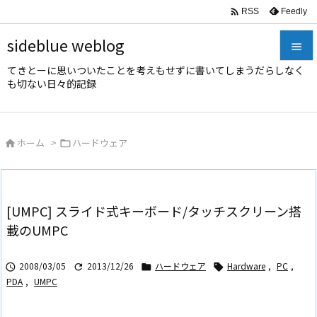

Feedly
RSS
sideblue weblog

てきとーに思いついたことを考えもせずに書いてしまうだらしなく

も切ない日々的記録
メニュ

サイド
ホーム
>
ハードウェア



前へ

次へ
[UMPC] スライド式キーボード/タッチスクリーン搭

載のUMPC
検索
2008/03/05
2013/12/26
ハードウェア
Hardware
,
PC
,




PDA
,
UMPC