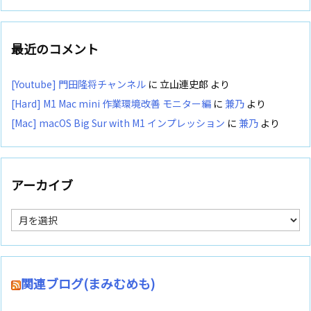
最近のコメント
[Youtube] 門田隆将チャンネル
に
立山連史郎
より
[Hard] M1 Mac mini 作業環境改善 モニター編
に
兼乃
より
[Mac] macOS Big Sur with M1 インプレッション
に
兼乃
より
アーカイブ
ア
ー
カ
イ
ブ
関連ブログ(まみむめも)