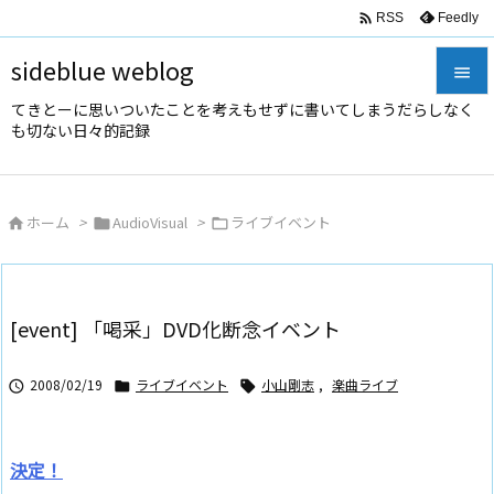

Feedly
RSS
sideblue weblog

てきとーに思いついたことを考えもせずに書いてしまうだらしなく

も切ない日々的記録
メニュ

サイド
ホーム
>
AudioVisual
>
ライブイベント




前へ

次へ
[event] 「喝采」DVD化断念イベント

検索
2008/02/19
ライブイベント
小山剛志
,
楽曲ライブ



決定！