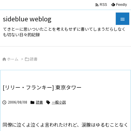

Feedly
RSS
sideblue weblog

てきとーに思いついたことを考えもせずに書いてしまうだらしなく

も切ない日々的記録
メニュ

サイド
ホーム
>
読書



前へ

次へ
[リリー・フランキー] 東京タワー

検索
2006/08/08
読書
一般小説



同僚に泣くよ泣くよ言われたけれど、涙腺はゆるむことなく