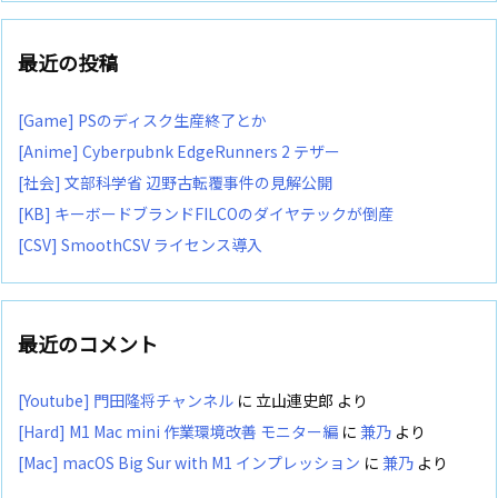
最近の投稿
[Game] PSのディスク生産終了とか
[Anime] Cyberpubnk EdgeRunners 2 テザー
[社会] 文部科学省 辺野古転覆事件の見解公開
[KB] キーボードブランドFILCOのダイヤテックが倒産
[CSV] SmoothCSV ライセンス導入
最近のコメント
[Youtube] 門田隆将チャンネル
に
立山連史郎
より
[Hard] M1 Mac mini 作業環境改善 モニター編
に
兼乃
より
[Mac] macOS Big Sur with M1 インプレッション
に
兼乃
より