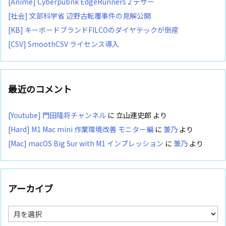
[Anime] Cyberpubnk EdgeRunners 2 テザー
[社会] 文部科学省 辺野古転覆事件の見解公開
[KB] キーボードブランドFILCOのダイヤテックが倒産
[CSV] SmoothCSV ライセンス導入
最近のコメント
[Youtube] 門田隆将チャンネル
に
立山連史郎
より
[Hard] M1 Mac mini 作業環境改善 モニター編
に
兼乃
より
[Mac] macOS Big Sur with M1 インプレッション
に
兼乃
より
アーカイブ
ア
ー