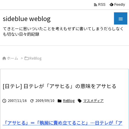

Feedly
RSS
sideblue weblog

てきとーに思いついたことを考えもせずに書いてしまうだらしなく

も切ない日々的記録
メニュ

サイド
ホーム
>
ReBlog



前へ

次へ
[日テレ] 日テレが「アサヒる」の意味をアサヒる

検索
2007/11/16
2009/09/10
ReBlog
マスメディア




「アサヒる」＝「執拗に責め立てること」…日テレが「ア