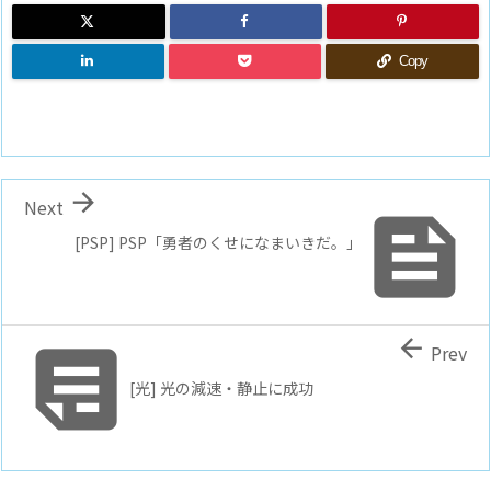
Copy

Next

[PSP] PSP「勇者のくせになまいきだ。」


Prev
[光] 光の減速・静止に成功