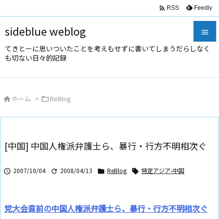

Feedly
RSS
sideblue weblog

てきとーに思いついたことを考えもせずに書いてしまうだらしなく

も切ない日々的記録
メニュ

サイド
ホーム
>
ReBlog



前へ

次へ
[中国] 中国人権派弁護士ら、暴行・行方不明相次ぐ

検索
2007/10/04
2008/04/13
ReBlog
特定アジア-中国




党大会直前の中国人権派弁護士ら、暴行・行方不明相次ぐ