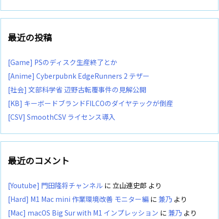
最近の投稿
[Game] PSのディスク生産終了とか
[Anime] Cyberpubnk EdgeRunners 2 テザー
[社会] 文部科学省 辺野古転覆事件の見解公開
[KB] キーボードブランドFILCOのダイヤテックが倒産
[CSV] SmoothCSV ライセンス導入
最近のコメント
[Youtube] 門田隆将チャンネル
に
立山連史郎
より
[Hard] M1 Mac mini 作業環境改善 モニター編
に
兼乃
より
[Mac] macOS Big Sur with M1 インプレッション
に
兼乃
より