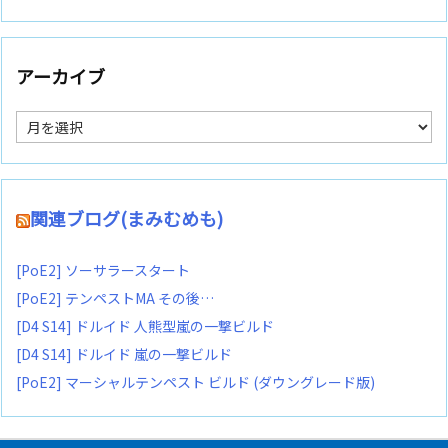
アーカイブ
ア
ー
カ
イ
ブ
関連ブログ(まみむめも)
[PoE2] ソーサラースタート
[PoE2] テンペストMA その後…
[D4 S14] ドルイド 人熊型嵐の一撃ビルド
[D4 S14] ドルイド 嵐の一撃ビルド
[PoE2] マーシャルテンペスト ビルド (ダウングレード版)