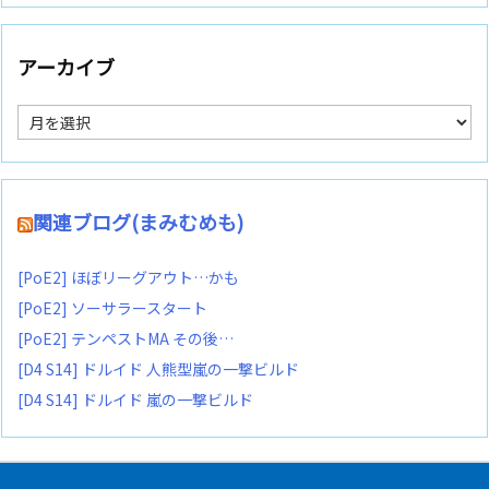
アーカイブ
ア
ー
カ
イ
ブ
関連ブログ(まみむめも)
[PoE2] ほぼリーグアウト…かも
[PoE2] ソーサラースタート
[PoE2] テンペストMA その後…
[D4 S14] ドルイド 人熊型嵐の一撃ビルド
[D4 S14] ドルイド 嵐の一撃ビルド