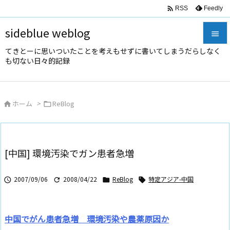

Feedly
RSS
sideblue weblog

てきとーに思いついたことを考えもせずに書いてしまうだらしなく

も切ない日々的記録
メニュ

サイド
ホーム
>
ReBlog



前へ

次へ
[中国] 環境汚染でガン患者急増

検索
2007/09/06
2008/04/22
ReBlog
特定アジア-中国




中国でがん患者急増 環境汚染や農薬原因か