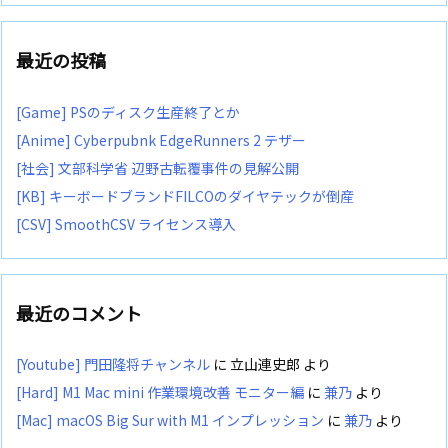
最近の投稿
[Game] PSのディスク生産終了とか
[Anime] Cyberpubnk EdgeRunners 2 テザー
[社会] 文部科学省 辺野古転覆事件の見解公開
[KB] キーボードブランドFILCOのダイヤテックが倒産
[CSV] SmoothCSV ライセンス導入
最近のコメント
[Youtube] 門田隆将チャンネル
に
立山連史郎
より
[Hard] M1 Mac mini 作業環境改善 モニター編
に
兼乃
より
[Mac] macOS Big Sur with M1 インプレッション
に
兼乃
より