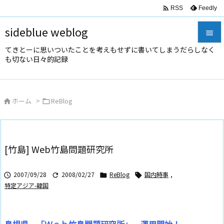

Feedly
RSS
sideblue weblog

てきとーに思いついたことを考えもせずに書いてしまうだらしなく

も切ない日々的記録
メニュ

サイド
ホーム
>
ReBlog



前へ

次へ
[竹島] Web竹島問題研究所

検索
2007/09/28
2008/02/27
ReBlog
国内時事
,




特定アジア-韓国