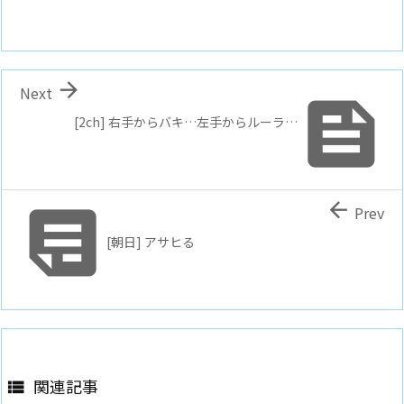

Next

[2ch] 右手からバキ…左手からルーラ…


Prev
[朝日] アサヒる
関連記事
