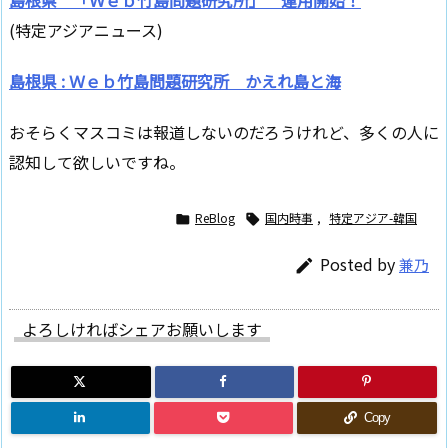
島根県 「Ｗｅｂ竹島問題研究所」 運用開始！
(特定アジアニュース)
島根県 : Ｗｅｂ竹島問題研究所 かえれ島と海
おそらくマスコミは報道しないのだろうけれど、多くの人に
認知して欲しいですね。
ReBlog
国内時事
,
特定アジア-韓国


Posted by
兼乃

よろしければシェアお願いします
Copy