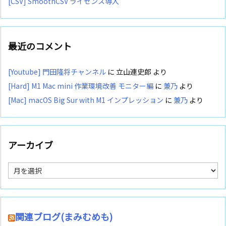
[CSV] SmoothCSV ライセンス導入
最近のコメント
[Youtube] 門田隆将チャンネル
に
立山連史郎
より
[Hard] M1 Mac mini 作業環境改善 モニター編
に
兼乃
より
[Mac] macOS Big Sur with M1 インプレッション
に
兼乃
より
アーカイブ
ア
ー
カ
イ
ブ
関連ブログ(まみむめも)