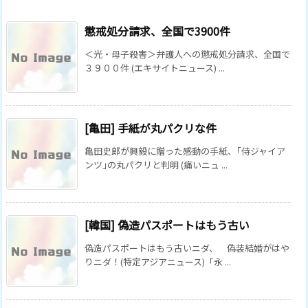
懲戒処分請求、全国で3900件
＜光・母子殺害＞弁護人への懲戒処分請求、全国で
３９００件 (エキサイトニュース) ...
[亀田] 手紙が丸パクリな件
亀田史郎が興毅に贈った感動の手紙、｢侍ジャイア
ンツ｣の丸パクリと判明 (痛いニュ ...
[韓国] 偽造パスポートはもう古い
偽造パスポートはもう古いニダ、 偽装結婚がはや
りニダ！(特定アジアニュース)「永 ...