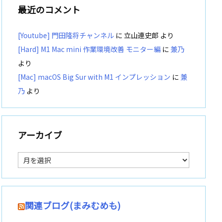
最近のコメント
[Youtube] 門田隆将チャンネル
に
立山連史郎
より
[Hard] M1 Mac mini 作業環境改善 モニター編
に
兼乃
より
[Mac] macOS Big Sur with M1 インプレッション
に
兼
乃
より
アーカイブ
ア
ー
カ
イ
ブ
関連ブログ(まみむめも)