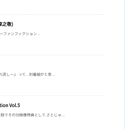
(草之敬)
オーバーファンフィクション ...
しー』 って... 別番組かと思 ...
ion Vol.5
収録でその分映像特典として さとじゅ ...