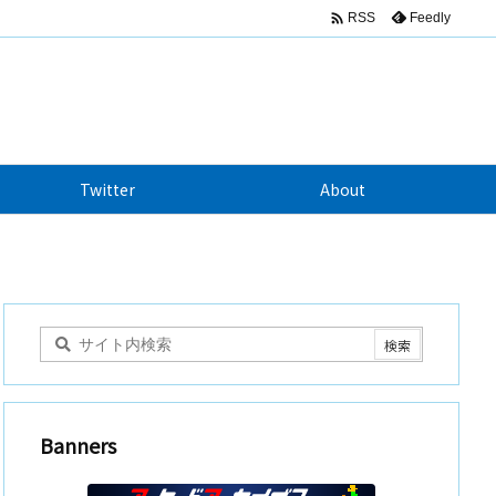

Feedly
RSS
Twitter
About
Banners