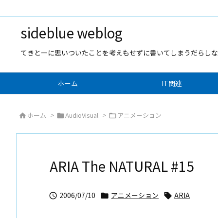
sideblue weblog
てきとーに思いついたことを考えもせずに書いてしまうだらしな
ホーム
IT関連
ホーム
>
AudioVisual
>
アニメーション



ARIA The NATURAL #15
2006/07/10
アニメーション
ARIA


