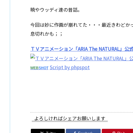
暁やウッディ達の昔話。
今回は妙に作画が崩れてた・・・最近きわどか
息切れかも；；
ＴＶアニメーション「ARIA The NATURAL」
Script by phpspot
WEB
SHOT
よろしければシェアお願いします