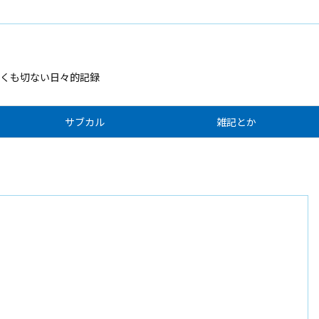
くも切ない日々的記録
サブカル
雑記とか