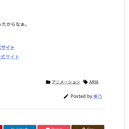
ったからなぁ。
公式サイト
アニメーション
ARIA


Posted by
兼乃
