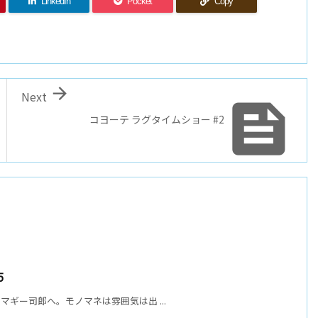
LinkedIn
Pocket
Copy

Next

コヨーテ ラグタイムショー #2
5
レはマギー司郎へ。モノマネは雰囲気は出 ...