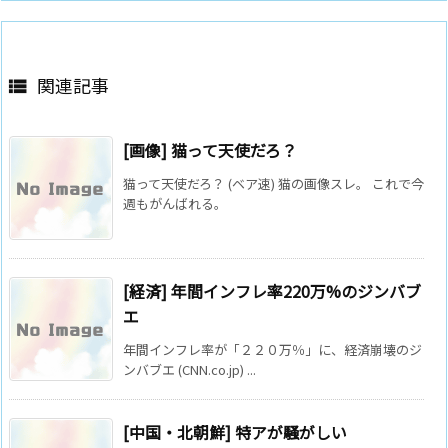
関連記事

[画像] 猫って天使だろ？
猫って天使だろ？ (ベア速) 猫の画像スレ。 これで今
週もがんばれる。
[経済] 年間インフレ率220万%のジンバブ
エ
年間インフレ率が「２２０万％」に、経済崩壊のジ
ンバブエ (CNN.co.jp) ...
[中国・北朝鮮] 特アが騒がしい