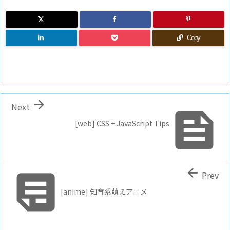
Copy

Next

[web] CSS + JavaScript Tips


Prev
[anime] 知育系萌えアニメ