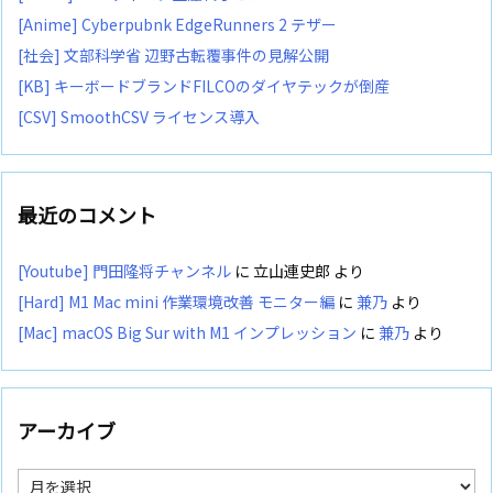
[Anime] Cyberpubnk EdgeRunners 2 テザー
[社会] 文部科学省 辺野古転覆事件の見解公開
[KB] キーボードブランドFILCOのダイヤテックが倒産
[CSV] SmoothCSV ライセンス導入
最近のコメント
[Youtube] 門田隆将チャンネル
に
立山連史郎
より
[Hard] M1 Mac mini 作業環境改善 モニター編
に
兼乃
より
[Mac] macOS Big Sur with M1 インプレッション
に
兼乃
より
アーカイブ
ア