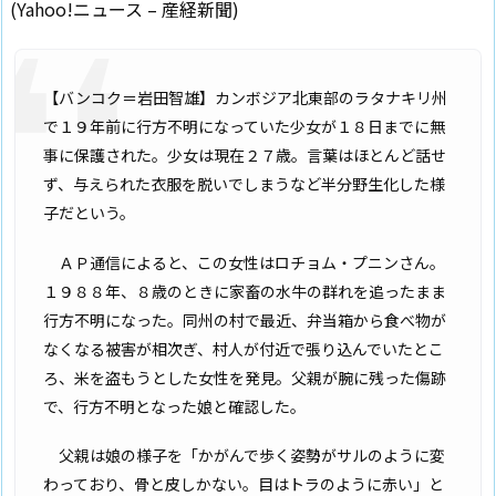
(Yahoo!ニュース – 産経新聞)
【バンコク＝岩田智雄】カンボジア北東部のラタナキリ州
で１９年前に行方不明になっていた少女が１８日までに無
事に保護された。少女は現在２７歳。言葉はほとんど話せ
ず、与えられた衣服を脱いでしまうなど半分野生化した様
子だという。
ＡＰ通信によると、この女性はロチョム・プニンさん。
１９８８年、８歳のときに家畜の水牛の群れを追ったまま
行方不明になった。同州の村で最近、弁当箱から食べ物が
なくなる被害が相次ぎ、村人が付近で張り込んでいたとこ
ろ、米を盗もうとした女性を発見。父親が腕に残った傷跡
で、行方不明となった娘と確認した。
父親は娘の様子を「かがんで歩く姿勢がサルのように変
わっており、骨と皮しかない。目はトラのように赤い」と