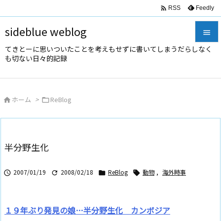

Feedly
RSS
sideblue weblog

てきとーに思いついたことを考えもせずに書いてしまうだらしなく

も切ない日々的記録
メニュ

サイド
ホーム
>
ReBlog



前へ

次へ
半分野生化

検索
2007/01/19
2008/02/18
ReBlog
動物
,
海外時事




１９年ぶり発見の娘…半分野生化 カンボジア