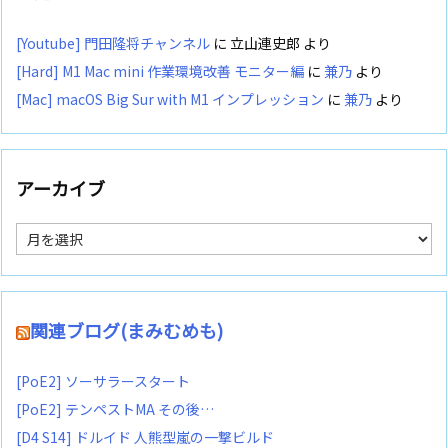
[Youtube] 門田隆将チャンネル
に
立山連史郎
より
[Hard] M1 Mac mini 作業環境改善 モニター編
に
兼乃
より
[Mac] macOS Big Sur with M1 インプレッション
に
兼乃
より
アーカイブ
ア
ー
カ
イ
ブ
関連ブログ(まみむめも)
[PoE2] ソーサラースタート
[PoE2] テンペストMA その後…
[D4 S14] ドルイド 人熊型嵐の一撃ビルド