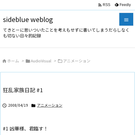

Feedly
RSS
sideblue weblog

てきとーに思いついたことを考えもせずに書いてしまうだらしなく

も切ない日々的記録
メニュ

サイド
ホーム
>
AudioVisual
>
アニメーション




前へ

次へ
狂乱家族日記 #1

検索
2008/04/19
アニメーション


#1 凶華様、君臨す！