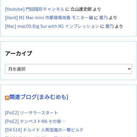
[Youtube] 門田隆将チャンネル
に
立山連史郎
より
[Hard] M1 Mac mini 作業環境改善 モニター編
に
兼乃
より
[Mac] macOS Big Sur with M1 インプレッション
に
兼乃
より
アーカイブ
ア
ー
カ
イ
ブ
関連ブログ(まみむめも)
[PoE2] ソーサラースタート
[PoE2] テンペストMA その後…
[D4 S14] ドルイド 人熊型嵐の一撃ビルド