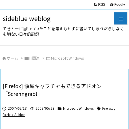

Feedly
RSS
sideblue weblog

てきとーに思いついたことを考えもせずに書いてしまうだらしなく

も切ない日々的記録
メニュ

サイド
ホーム
>
IT関連
>
Microsoft Windows




前へ

次へ
[Firefox] 領域キャプチャもできるアドオン

「Screnngrab!」
検索
2007/06/13
2008/05/23
Microsoft Windows
Firefox
,




Firefox-Addon