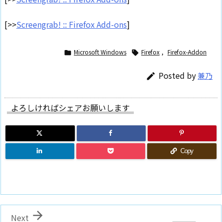
[>>
Screengrab! :: Firefox Add-ons
]
Microsoft Windows
Firefox
,
Firefox-Addon


Posted by
兼乃

よろしければシェアお願いします
Copy

Next