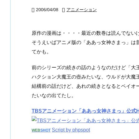
2006/04/08
アニメーション


原作の漫画は・・・・最近の数巻は読んでない
そうえいばアニメ版の「ああっ女神さまっ」は
てかも。
前のシリーズの続きの話のようなのだけど「大
ハクション大魔王の壺みたいな、ウルドが大魔
結構前の話だけど、あれの続きとなるとペイオ
たいなの出てたし。
TBSアニメーション「ああっ女神さまっ」公式H
Script by phpspot
WEB
SHOT