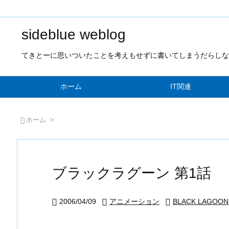
sideblue weblog
てきとーに思いついたことを考えもせずに書いてしまうだらしな
ホーム
IT関連

ホーム
>
ブラックラグーン 第1話
2006/04/09
アニメーション
BLACK LAGOON


