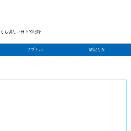
くも切ない日々的記録
サブカル
雑記とか