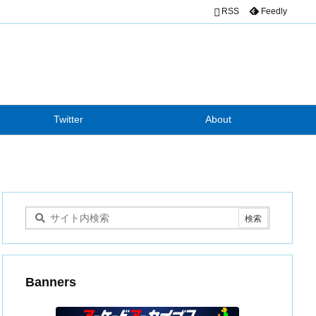

RSS
Feedly
Twitter
About
Banners