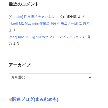
最近のコメント
[Youtube] 門田隆将チャンネル
に
立山連史郎
より
[Hard] M1 Mac mini 作業環境改善 モニター編
に
兼乃
より
[Mac] macOS Big Sur with M1 インプレッション
に
兼
乃
より
アーカイブ
ア
ー
カ
イ
ブ
関連ブログ(まみむめも)