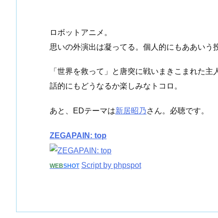
ロボットアニメ。
思いの外演出は凝ってる。個人的にもああいう
「世界を救って」と唐突に戦いまきこまれた主
話的にもどうなるか楽しみなトコロ。
あと、EDテーマは
新居昭乃
さん。必聴です。
ZEGAPAIN: top
Script by phpspot
WEB
SHOT