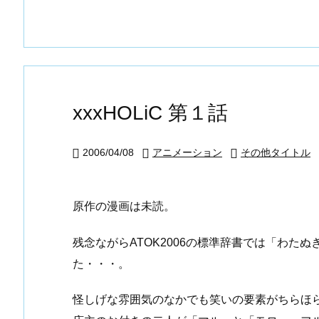
xxxHOLiC 第１話
2006/04/08
アニメーション
その他タイトル



原作の漫画は未読。
残念ながらATOK2006の標準辞書では「わた
た・・・。
怪しげな雰囲気のなかでも笑いの要素がちらほ