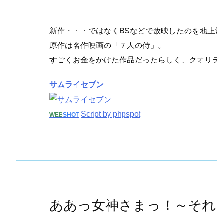
新作・・・ではなくBSなどで放映したのを地上
原作は名作映画の「７人の侍」。
すごくお金をかけた作品だったらしく、クオリ
サムライセブン
Script by phpspot
WEB
SHOT
ああっ女神さまっ！～それ