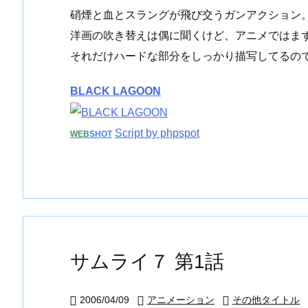
硝煙と血とスラングが飛び交うガンアクション
洋画の吹き替えは偶に聞くけど、アニメではま
それだけハードな部分をしっかり描写してるの
BLACK LAGOON
Script by phpspot
WEB
SHOT
サムライ７ 第1話
2006/04/09
アニメーション
その他タイトル


