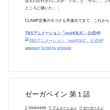
店主のお付きの二人が「マル」と「モロ」。フ
ところに噴いた；；
CLAMP定番のモコナも早速出てきて、これか
TBSアニメーション「xxxHOLiC」公式HP
Script by phpspot
WEB
SHOT
ゼーガペイン 第１話
2006/04/08
アニメーション
ゼーガペイン


