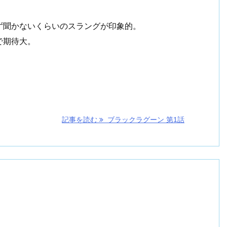
。
ず聞かないくらいのスラングが印象的。
で期待大。
記事を読む
ブラックラグーン 第1話