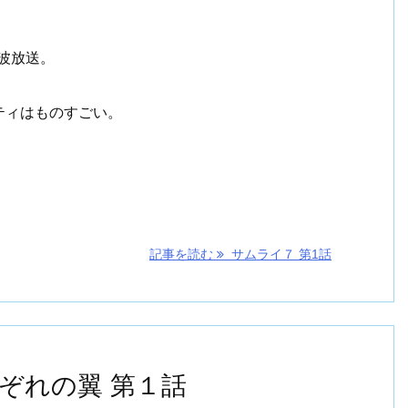
波放送。
ティはものすごい。
記事を読む
サムライ７ 第1話
ぞれの翼 第１話