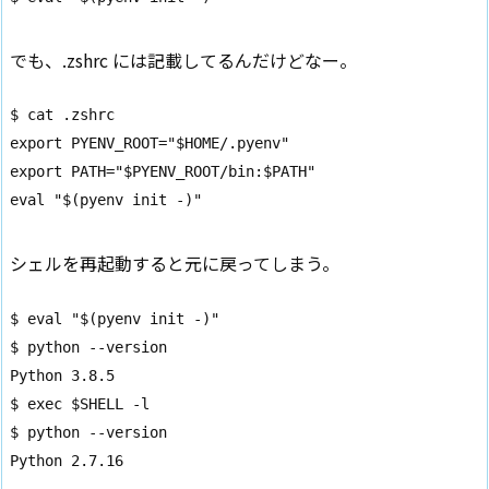
でも、.zshrc には記載してるんだけどなー。
$ cat .zshrc

export PYENV_ROOT="$HOME/.pyenv"

export PATH="$PYENV_ROOT/bin:$PATH"

eval "$(pyenv init -)"
シェルを再起動すると元に戻ってしまう。
$ eval "$(pyenv init -)"

$ python --version      

Python 3.8.5

$ exec $SHELL -l        

$ python --version

Python 2.7.16