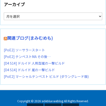
アーカイブ
ア
ー
カ
イ
ブ
関連ブログ(まみむめも)
[PoE2] ソーサラースタート
[PoE2] テンペストMA その後…
[D4 S14] ドルイド 人熊型嵐の一撃ビルド
[D4 S14] ドルイド 嵐の一撃ビルド
[PoE2] マーシャルテンペスト ビルド (ダウングレード版)
Copyright ©
2026
sideblue weblog
All Rights Reserved.