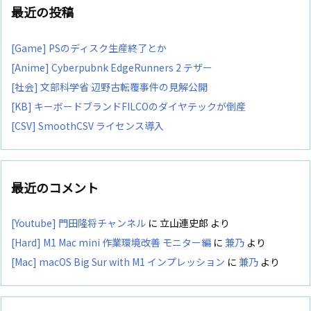
最近の投稿
[Game] PSのディスク生産終了とか
[Anime] Cyberpubnk EdgeRunners 2 テザー
[社会] 文部科学省 辺野古転覆事件の見解公開
[KB] キーボードブランドFILCOのダイヤテックが倒産
[CSV] SmoothCSV ライセンス導入
最近のコメント
[Youtube] 門田隆将チャンネル
に
立山連史郎
より
[Hard] M1 Mac mini 作業環境改善 モニター編
に
兼乃
より
[Mac] macOS Big Sur with M1 インプレッション
に
兼乃
より