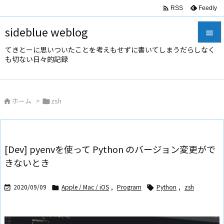

Feedly
RSS
sideblue weblog

てきとーに思いついたことを考えもせずに書いてしまうだらしなく

も切ない日々的記録
メニュ

サイド
ホーム
>
zsh



前へ

次へ
[Dev] pyenvを使って Python のバージョン変更がで

きないとき
検索
2020/09/09
Apple / Mac / iOS
,
Program
Python
,
zsh


