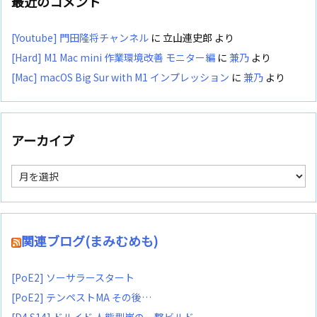
最近のコメント
[Youtube] 門田隆将チャンネル
に
立山連史郎
より
[Hard] M1 Mac mini 作業環境改善 モニター編
に
兼乃
より
[Mac] macOS Big Sur with M1 インプレッション
に
兼乃
より
アーカイブ
ア
ー
カ
イ
ブ
関連ブログ(まみむめも)
[PoE2] ソーサラースタート
[PoE2] テンペストMA その後…
[D4 S14] ドルイド 人熊型嵐の一撃ビルド