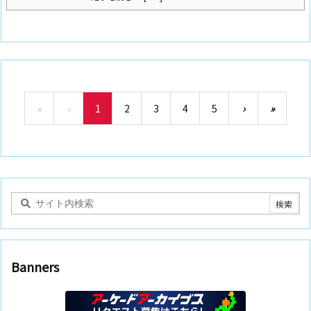
«
‹
1
2
3
4
5
›
»
Banners