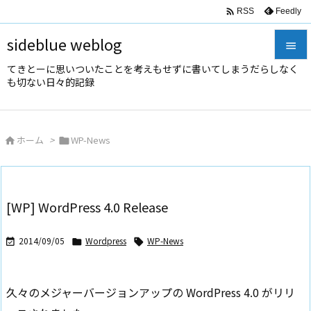

Feedly
RSS
sideblue weblog

てきとーに思いついたことを考えもせずに書いてしまうだらしなく

も切ない日々的記録
メニュ

サイド
ホーム
>
WP-News



前へ

次へ
[WP] WordPress 4.0 Release

検索
2014/09/05
Wordpress
WP-News



久々のメジャーバージョンアップの WordPress 4.0 がリリ