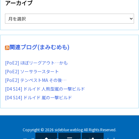
アーカイブ
ア
ー
カ
イ
ブ
関連ブログ(まみむめも)
[PoE2] ほぼリーグアウト…かも
[PoE2] ソーサラースタート
[PoE2] テンペストMA その後…
[D4 S14] ドルイド 人熊型嵐の一撃ビルド
[D4 S14] ドルイド 嵐の一撃ビルド
Copyright ©
2026
sideblue weblog
All Rights Reserved.