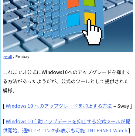
geralt
/ Pixabay
これまで非公式にWindows10へのアップグレードを抑止す
る方法があったようだが、公式のツールとして提供された
模様。
[
Windows 10 へのアップグレードを抑止する方法
– Sway ]
[
Windows 10自動アップデートを抑止する公式ツールが提
供開始、通知アイコンの非表示も可能 -INTERNET Watch
]