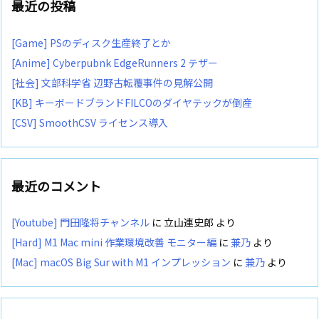
最近の投稿
[Game] PSのディスク生産終了とか
[Anime] Cyberpubnk EdgeRunners 2 テザー
[社会] 文部科学省 辺野古転覆事件の見解公開
[KB] キーボードブランドFILCOのダイヤテックが倒産
[CSV] SmoothCSV ライセンス導入
最近のコメント
[Youtube] 門田隆将チャンネル
に
立山連史郎
より
[Hard] M1 Mac mini 作業環境改善 モニター編
に
兼乃
より
[Mac] macOS Big Sur with M1 インプレッション
に
兼乃
より