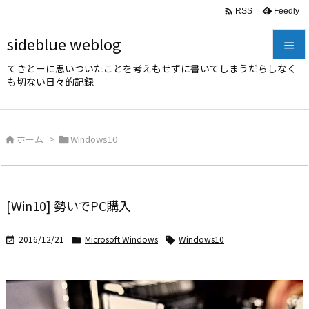

Feedly
RSS
sideblue weblog

てきとーに思いついたことを考えもせずに書いてしまうだらしなく

も切ない日々的記録
メニュ

サイド
ホーム
>
Windows10



前へ

次へ
[Win10] 勢いでPC購入

検索
2016/12/21
Microsoft Windows
Windows10


