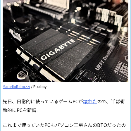
MarcelloRabozzi
/ Pixabay
先日、日常的に使っているゲームPCが
壊れた
ので、半ば衝
動的にPCを新調。
これまで使っていたPCもパソコン工房さんのBTOだったの