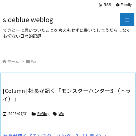

Feedly
RSS
sideblue weblog

てきとーに思いついたことを考えもせずに書いてしまうだらしなく

も切ない日々的記録
メニュ

サイド
ホーム
>
Wii



前へ

次へ
[Column] 社長が訊く『モンスターハンター3 （トラ

イ）』
検索
2009/07/31
ReBlog
Wii


