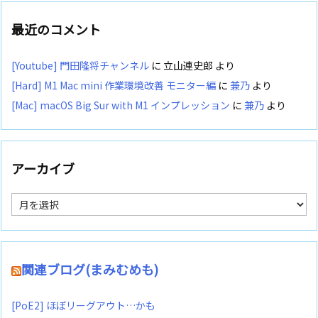
最近のコメント
[Youtube] 門田隆将チャンネル
に
立山連史郎
より
[Hard] M1 Mac mini 作業環境改善 モニター編
に
兼乃
より
[Mac] macOS Big Sur with M1 インプレッション
に
兼乃
より
アーカイブ
ア
ー
カ
イ
ブ
関連ブログ(まみむめも)
[PoE2] ほぼリーグアウト…かも