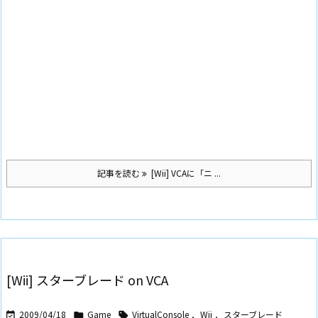
記事を読む
[Wii] VCAに「ニ ...
[Wii] スターブレード on VCA
2009/04/18
Game
VirtualConsole
,
Wii
,
スターブレード


