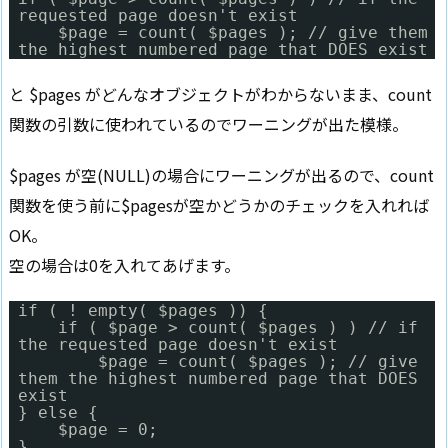
requested page doesn't exist
$page = count( $pages ); // give them
the highest numbered page that DOES exist
と $pages がどんなオブジェクトがわからないまま、count
関数の引数に使われているのでワーニングが出た模様。
$pages が空(NULL)の場合にワーニングが出るので、count
関数を使う前に$pagesが空かどうかのチェックを入れれば
OK。
空の場合は0を入れてあげます。
if ( ! empty( $pages )) {
if ( $page > count( $pages ) ) // if
the requested page doesn't exist
$page = count( $pages ); // give
them the highest numbered page that DOES
exist
} else {
$page = 0;
}