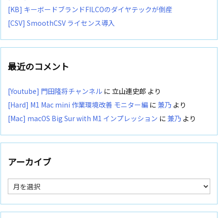
[KB] キーボードブランドFILCOのダイヤテックが倒産
[CSV] SmoothCSV ライセンス導入
最近のコメント
[Youtube] 門田隆将チャンネル
に
立山連史郎
より
[Hard] M1 Mac mini 作業環境改善 モニター編
に
兼乃
より
[Mac] macOS Big Sur with M1 インプレッション
に
兼乃
より
アーカイブ
ア
ー
カ
イ