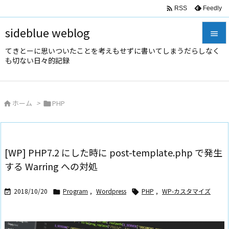

Feedly
RSS
sideblue weblog

てきとーに思いついたことを考えもせずに書いてしまうだらしなく

も切ない日々的記録
メニュ

サイド
ホーム
>
PHP



前へ

次へ
[WP] PHP7.2 にした時に post-template.php で発生

する Warring への対処
検索
2018/10/20
Program
,
Wordpress
PHP
,
WP-カスタマイズ


